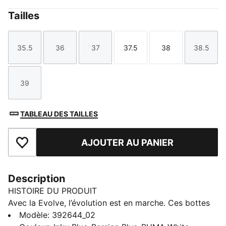
Tailles
35.5
36
37
37.5
38
38.5
Taille
Taille
Taille
Taille
Taille
Taille
39
Taille
TABLEAU DES TAILLES
AJOUTER AU PANIER
Ajouter aux favoris
Description
HISTOIRE DU PRODUIT
Avec la Evolve, l’évolution est en marche. Ces bottes
audacieuses sont idéales pour affronter les
Modèle
:
392644_02