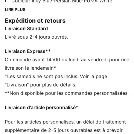
changements constants de la vie quotidienne. Cette
Couleur
:
Inky Blue-Persian Blue-PUMA White
paire au look sport dynamique intègre un traitement
LIRE PLUS
déperlant et une semelle intérieure SOFTFOAM+.
Expédition et retours
Douce à l’intérieur et à l’extérieur, elle est faite pour la
Livraison Standard
vie au grand air, comme toi.
CARACTÉRISTIQUES + AVANTAGES
Livré sous 2-4 jours ouvrés.
SOFTFOAM+ : semelle intérieure confortable conçue
pour offrir un amorti doux grâce à son talon ultra-
Livraison Express**
épais
Commande avant 14h00 du lundi au vendredi pour une
DÉTAILS
livraison le lendemain*.
Tige en matière mélangée mesh et cuir synthétique
*Les samedis ne sont pas inclus. Voir la page
résistant à l’abrasion avec traitement déperlant
"Livraison" pour plus de détails.
Fermeture élastique
**Non disponible pour les commandes personnalisées.
Semelle intermédiaire en EVA
Semelle extérieure en caoutchouc
Livraison d'article personnalisé*
Détails brandés PUMA
Pour les articles personnalisés, un délai de traitement
supplémentaire de 2-5 jours ouvrables est à prévoir.