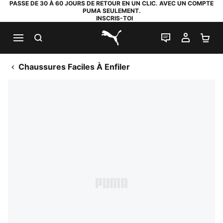
PASSE DE 30 À 60 JOURS DE RETOUR EN UN CLIC. AVEC UN COMPTE
PUMA SEULEMENT.
INSCRIS-TOI
RECHERCHE
LIVE CHAT
MON C
PA
PUMA.com
Chaussures Faciles À Enfiler