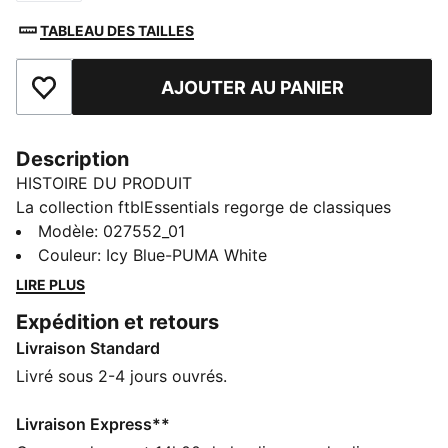
TABLEAU DES TAILLES
AJOUTER AU PANIER
Ajouter aux favoris
Description
HISTOIRE DU PRODUIT
La collection ftblEssentials regorge de classiques
stylés et modernes qui feront le bonheur des fans de
Modèle
:
027552_01
foot. Rester au chaud tout en montrant son amour
Couleur
:
Icy Blue-PUMA White
pour son club ? Ce bonnet doublé en polaire douce
LIRE PLUS
arbore l’écusson de Manchester City.
Expédition et retours
CARACTÉRISTIQUES + AVANTAGES
Livraison Standard
Confectionné avec un minimum de 30 % de matériaux
recyclés
Livré sous 2-4 jours ouvrés.
DÉTAILS
Conçu pour : Lifestyle par PUMA
Livraison Express**
Maille côtelée