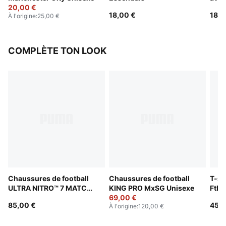
20,00 €
méta
18,00 €
18,0
À l'origine
:
25,00 €
COMPLÈTE TON LOOK
Chaussures de football
Chaussures de football
T-sh
ULTRA NITRO™ 7 MATCH
KING PRO MxSG Unisexe
Ftbl
TT Unisexe
69,00 €
Olym
85,00 €
45,0
À l'origine
:
120,00 €
Unis