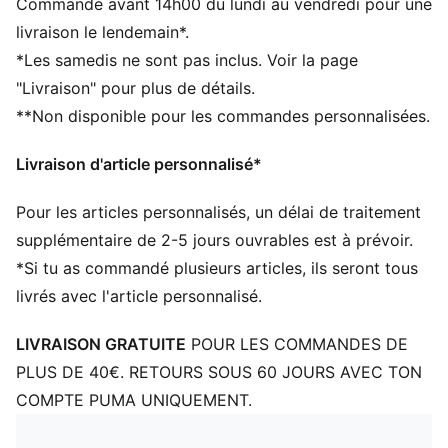
Commande avant 14h00 du lundi au vendredi pour une
Bord rabattable
livraison le lendemain*.
Étiquette avec écusson du club tissée sur le revers
*Les samedis ne sont pas inclus. Voir la page
Doublure en polaire
"Livraison" pour plus de détails.
Éléments de design PUMA emblématiques
**Non disponible pour les commandes personnalisées.
Livraison d'article personnalisé*
Pour les articles personnalisés, un délai de traitement
supplémentaire de 2-5 jours ouvrables est à prévoir.
*Si tu as commandé plusieurs articles, ils seront tous
livrés avec l'article personnalisé.
LIVRAISON GRATUITE
POUR LES COMMANDES DE
PLUS DE 40€. RETOURS SOUS 60 JOURS AVEC TON
COMPTE PUMA UNIQUEMENT.