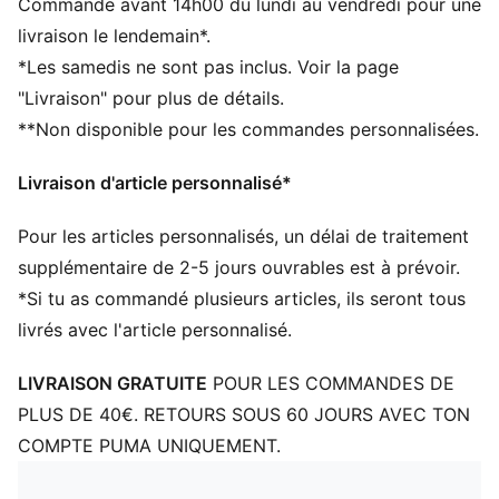
Commande avant 14h00 du lundi au vendredi pour une
Bord rabattable
livraison le lendemain*.
Étiquette avec écusson du club tissée sur le revers
*Les samedis ne sont pas inclus. Voir la page
Doublure en polaire
"Livraison" pour plus de détails.
Éléments de design PUMA emblématiques
**Non disponible pour les commandes personnalisées.
Livraison d'article personnalisé*
Pour les articles personnalisés, un délai de traitement
supplémentaire de 2-5 jours ouvrables est à prévoir.
*Si tu as commandé plusieurs articles, ils seront tous
livrés avec l'article personnalisé.
LIVRAISON GRATUITE
POUR LES COMMANDES DE
PLUS DE 40€. RETOURS SOUS 60 JOURS AVEC TON
COMPTE PUMA UNIQUEMENT.