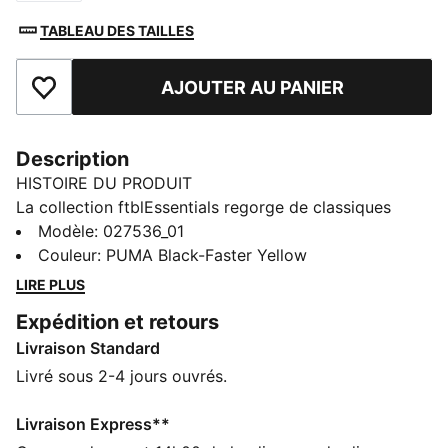
TABLEAU DES TAILLES
AJOUTER AU PANIER
Ajouter aux favoris
Description
HISTOIRE DU PRODUIT
La collection ftblEssentials regorge de classiques
stylés et modernes qui feront le bonheur des fans de
Modèle
:
027536_01
foot. Ce bonnet est orné d’un écusson du Borussia
Couleur
:
PUMA Black-Faster Yellow
Dortmund, pour un look officiel. La doublure en
LIRE PLUS
polaire ultra-douce tient bien au chaud.
Expédition et retours
CARACTÉRISTIQUES + AVANTAGES
Livraison Standard
Confectionné avec un minimum de 30 % de matériaux
recyclés
Livré sous 2-4 jours ouvrés.
DÉTAILS
Conçu pour : Lifestyle par PUMA
Livraison Express**
Maille côtelée