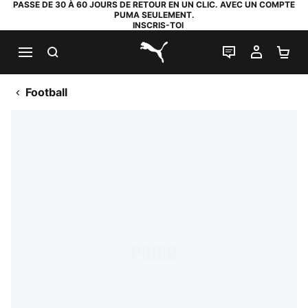
PASSE DE 30 À 60 JOURS DE RETOUR EN UN CLIC. AVEC UN COMPTE
PUMA SEULEMENT.
INSCRIS-TOI
RECHERCHE
LIVE CHAT
MON C
PA
PUMA.com
Football