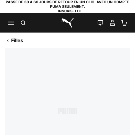
PASSE DE 30 À 60 JOURS DE RETOUR EN UN CLIC. AVEC UN COMPTE
PUMA SEULEMENT.
INSCRIS-TOI
RECHERCHE
LIVE CHAT
MON C
PA
PUMA.com
Filles