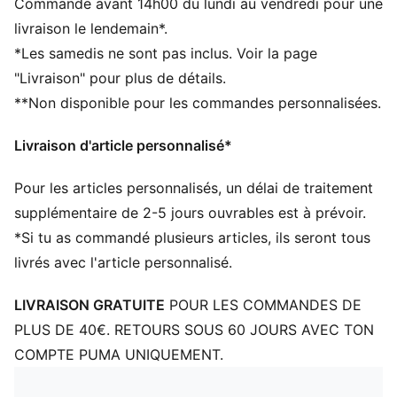
Commande avant 14h00 du lundi au vendredi pour une
DÉTAILS
livraison le lendemain*.
Produit sous licence officielle
*Les samedis ne sont pas inclus. Voir la page
Bonnet à revers en maille côtelée
"Livraison" pour plus de détails.
Doublure en polaire
**Non disponible pour les commandes personnalisées.
Étiquette tissée avec écusson du club sur la bordure à
l’avant
Livraison d'article personnalisé*
Logo PUMA Cat brodé au niveau de la bordure sur le
côté
Pour les articles personnalisés, un délai de traitement
PUMA Enfant et Adolescent : recommandé pour les
enfants âgés de 8 à 16 ans
supplémentaire de 2-5 jours ouvrables est à prévoir.
*Si tu as commandé plusieurs articles, ils seront tous
livrés avec l'article personnalisé.
LIVRAISON GRATUITE
POUR LES COMMANDES DE
PLUS DE 40€. RETOURS SOUS 60 JOURS AVEC TON
COMPTE PUMA UNIQUEMENT.