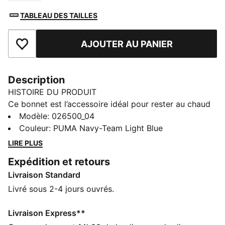
TABLEAU DES TAILLES
AJOUTER AU PANIER
Ajouter aux favoris
Description
HISTOIRE DU PRODUIT
Ce bonnet est l’accessoire idéal pour rester au chaud
tout en représentant ton équipe. Trouvant l’équilibre
Modèle
:
026500_04
parfait entre style et confort, il porte fièrement les
Couleur
:
PUMA Navy-Team Light Blue
couleurs de ton club, pour montrer ton soutien tout au
LIRE PLUS
long de l'année. Que tu sois dans les tribunes en train
Expédition et retours
de supporter l’équipe ou que tu braves le froid, ce
Livraison Standard
bonnet met en avant ta loyauté de fan, quelle que soit
la météo.
Livré sous 2-4 jours ouvrés.
CARACTÉRISTIQUES + AVANTAGES
Confectionné avec un minimum de 50 % de matériaux
Livraison Express**
recyclés