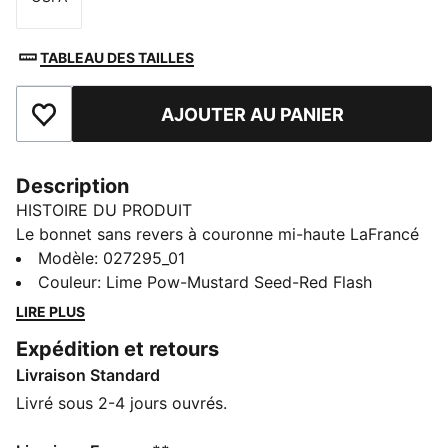
Taille
TABLEAU DES TAILLES
AJOUTER AU PANIER
Ajouter aux favoris
Description
HISTOIRE DU PRODUIT
Le bonnet sans revers à couronne mi-haute LaFrancé
Heem Aerospace est conçu pour t'offrir un confort
Modèle
:
027295_01
optimal quand tu ne joues pas. Il présente aspect
Couleur
:
Lime Pow-Mustard Seed-Red Flash
duveteux confortable, avec des logos de la collab.
LIRE PLUS
DÉTAILS
Expédition et retours
Conçu pour : Lifestyle par PUMA
Livraison Standard
Style bonnet
Bonnet sans revers
Livré sous 2-4 jours ouvrés.
Couronne mi-haute