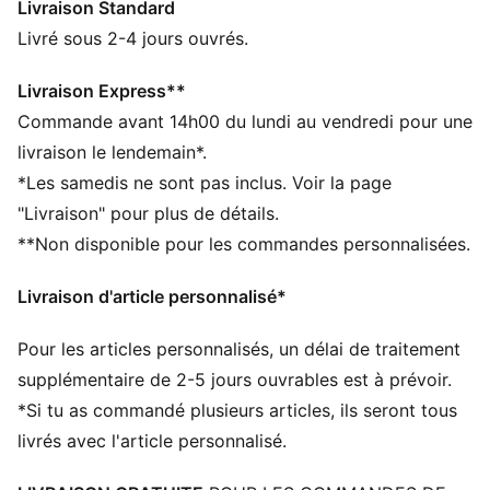
Livraison Standard
revisite cette silhouette culte avec des détails
recherchés : l’équilibre parfait entre esthétique rétro et
Livré sous 2-4 jours ouvrés.
énergie moderne pour la nouvelle génération.
CARACTÉRISTIQUES + AVANTAGES
Livraison Express**
Matière déperlante
Commande avant 14h00 du lundi au vendredi pour une
Confectionné avec un minimum de 50 % de matériaux
livraison le lendemain*.
recyclés
*Les samedis ne sont pas inclus. Voir la page
DÉTAILS
"Livraison" pour plus de détails.
Coupe : Décontractée
**Non disponible pour les commandes personnalisées.
Matière principale : Tricot
Col : Col rond
Livraison d'article personnalisé*
Manches longues
Fermeture : Fermeture éclair intégrale
Pour les articles personnalisés, un délai de traitement
Longueur : Régulière
Col, poignets et ourlet côtelés
supplémentaire de 2-5 jours ouvrables est à prévoir.
Poches : Poche au niveau des coutures
*Si tu as commandé plusieurs articles, ils seront tous
Bandes T7 signature de PUMA sur les manches (7 cm)
livrés avec l'article personnalisé.