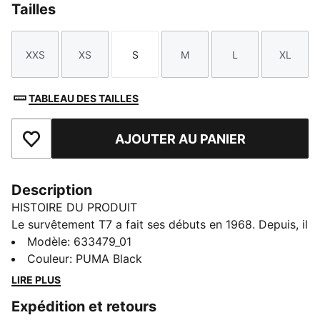
Tailles
XXS
XS
S
M
L
XL
Taille
Taille
Taille
Taille
Taille
Taille
TABLEAU DES TAILLES
AJOUTER AU PANIER
Ajouter aux favoris
Description
HISTOIRE DU PRODUIT
Le survêtement T7 a fait ses débuts en 1968. Depuis, il
n'a cessé de bousculer les codes établis. Aujourd'hui,
Modèle
:
633479_01
ce modèle s’est imposé comme un incontournable du
Couleur
:
PUMA Black
streetwear, instantanément reconnaissable à sa coupe
LIRE PLUS
classique avec des empiècements fuselés sur les
Expédition et retours
côtés et un logo PUMA. Pour la nouvelle saison, PUMA