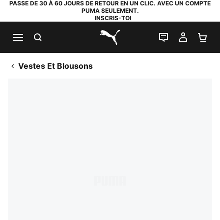
PASSE DE 30 À 60 JOURS DE RETOUR EN UN CLIC. AVEC UN COMPTE
PUMA SEULEMENT.
INSCRIS-TOI
RECHERCHE
LIVE CHAT
MON C
PA
PUMA.com
Vestes Et Blousons