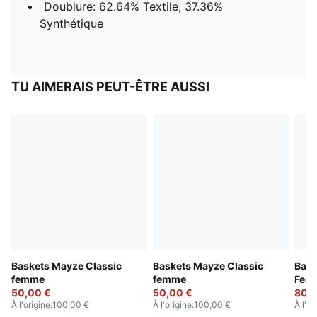
Doublure: 62.64% Textile, 37.36%
Synthétique
TU AIMERAIS PEUT-ÊTRE AUSSI
Baskets Mayze Classic
Baskets Mayze Classic
Bask
femme
femme
Fem
50,00 €
50,00 €
80,0
À l'origine
:
100,00 €
À l'origine
:
100,00 €
À l'or