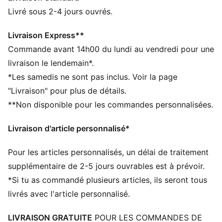
parfaitement avec un jean, une robe ou un jogging.
Livré sous 2-4 jours ouvrés.
Adopte une
basket noir femme
et joue la carte du
chic intemporel.
Livraison Express**
Commande avant 14h00 du lundi au vendredi pour une
Basket noir pour femme :
une touche d’élégance et
livraison le lendemain*.
de modernité. Les
baskets noires pour femme
sont
*Les samedis ne sont pas inclus. Voir la page
un choix parfait pour celles qui recherchent une
"Livraison" pour plus de détails.
chaussure passe-partout et élégante. Elles se marient
**Non disponible pour les commandes personnalisées.
facilement avec toutes les tenues et apportent une
touche de modernité à chaque look.
Livraison d'article personnalisé*
DÉTAILS
Silhouette basse
Pour les articles personnalisés, un délai de traitement
Tige en cuir
Empiècement synthétique sur le talon et les œillets en
supplémentaire de 2-5 jours ouvrables est à prévoir.
textile
*Si tu as commandé plusieurs articles, ils seront tous
Semelle intermédiaire en caoutchouc
livrés avec l'article personnalisé.
Semelle extérieure en caoutchouc
Fermeture à lacets avec œillets brillants
LIVRAISON GRATUITE
POUR LES COMMANDES DE