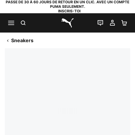
PASSE DE 30 À 60 JOURS DE RETOUR EN UN CLIC. AVEC UN COMPTE
PUMA SEULEMENT.
INSCRIS-TOI
RECHERCHE
LIVE CHAT
MON C
PA
PUMA.com
Sneakers