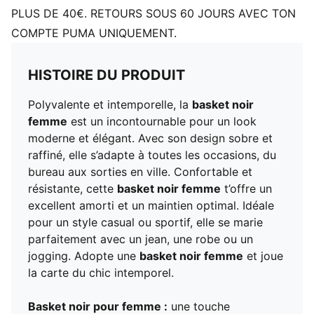
Boucle en toile rayée au talon
PLUS DE 40€. RETOURS SOUS 60 JOURS AVEC TON
Bande PUMA en cuir sur le côté extérieur
COMPTE PUMA UNIQUEMENT.
Logo PUMA N° 2 imprimé en creux sur film au niveau
du panneau du quartier
Logo PUMA CAT imprimé en creux sur film au niveau
HISTOIRE DU PRODUIT
du contrefort
Polyvalente et intemporelle, la
basket noir
femme
est un incontournable pour un look
moderne et élégant. Avec son design sobre et
raffiné, elle s’adapte à toutes les occasions, du
bureau aux sorties en ville. Confortable et
résistante, cette
basket noir femme
t’offre un
excellent amorti et un maintien optimal. Idéale
pour un style casual ou sportif, elle se marie
parfaitement avec un jean, une robe ou un
jogging. Adopte une
basket noir femme
et joue
la carte du chic intemporel.
Basket noir pour femme :
une touche