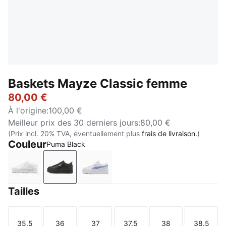
Baskets Mayze Classic femme
80,00 €
À l'origine
:
100,00 €
Meilleur prix des 30 derniers jours
:
80,00 €
(Prix incl. 20% TVA, éventuellement plus
frais de livraison.
)
Couleur
Puma Black
Puma White
Puma Black
PUMA White-Intense Lavender
Tailles
35.5
36
37
37.5
38
38.5