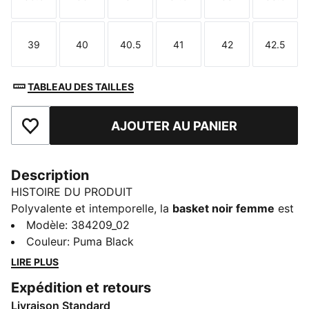
Taille
Taille
Taille
Taille
Taille
Taille
39
40
40.5
41
42
42.5
Taille
Taille
Taille
Taille
Taille
Taille
TABLEAU DES TAILLES
AJOUTER AU PANIER
Ajouter aux favoris
Description
HISTOIRE DU PRODUIT
Polyvalente et intemporelle, la
basket noir femme
est
un incontournable pour un look moderne et élégant.
Modèle
:
384209_02
Avec son design sobre et raffiné, elle s’adapte à toutes
Couleur
:
Puma Black
les occasions, du bureau aux sorties en ville.
LIRE PLUS
Confortable et résistante, cette
basket noir femme
Expédition et retours
t’offre un excellent amorti et un maintien optimal.
Livraison Standard
Idéale pour un style casual ou sportif, elle se marie