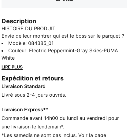
Description
HISTOIRE DU PRODUIT
Envie de leur montrer qui est le boss sur le parquet ?
On a ce qu’il te faut. Ce ballon à 32 panneaux, cousu
Modèle
:
084385_01
à la main, offre une frappe parfaitement puissante
Couleur
:
Electric Peppermint-Gray Skies-PUMA
grâce à un grip impeccable. Avec son revêtement en
White
PU de 1,4 mm et son noyau en mousse de 3,5 mm, le
LIRE PLUS
ballon NOVA s’en va tout droit là où il est à sa place :
Expédition et retours
dans la lucarne du gardien adverse. Place aux choses
Livraison Standard
sérieuses.
DÉTAILS
Livré sous 2-4 jours ouvrés.
32 panneaux cousus à la main
Épaisseur extérieure de 1,4 mm en PU
Livraison Express**
Couche de mousse de 3,5 mm
Commande avant 14h00 du lundi au vendredi pour
Chambre à air en caoutchouc
une livraison le lendemain*.
Détails brandés PUMA
*Les samedis ne sont pas inclus. Voir la page