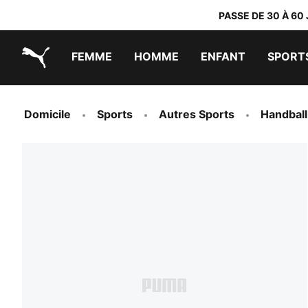
PASSE DE 30 À 60
FEMME
HOMME
ENFANT
SPORT
PUMA.com
PUMA x TRANSFORMERS
PUMA x DORA THE EXPLORER
Chaussures faciles à enfiler
Vêtements à moins de 40 €
Domicile
Sports
Autres Sports
Handball