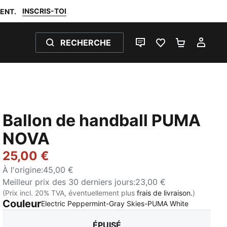
INSCRIS-TOI
ENT.
RECHERCHE
LIVE CHAT
FAVORIS 0
PANIER 0
MON
Ballon de handball PUMA
NOVA
25,00 €
À l'origine
:
45,00 €
Meilleur prix des 30 derniers jours
:
23,00 €
(Prix incl. 20% TVA, éventuellement plus
frais de livraison.
)
Couleur
:
Épuisé
Electric Peppermint-Gray Skies-PUMA White
ÉPUISÉ