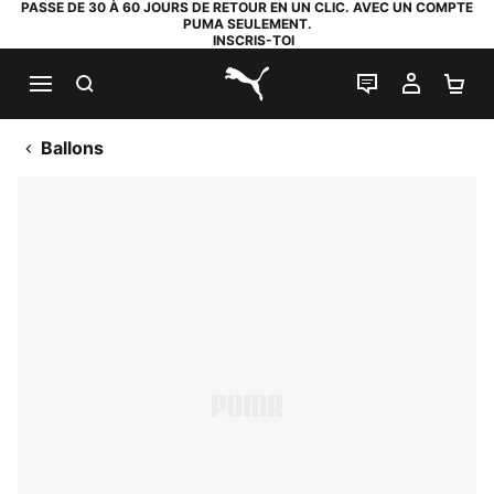
PASSE DE 30 À 60 JOURS DE RETOUR EN UN CLIC. AVEC UN COMPTE
PUMA SEULEMENT.
INSCRIS-TOI
RECHERCHE
LIVE CHAT
MON C
PA
PUMA.com
Ballons