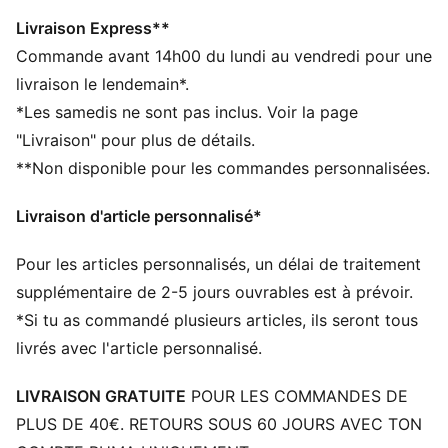
DÉTAILS
Construction à 32 panneaux pour une meilleure
Livraison Express**
rétention de la forme et une résistance optimale
Commande avant 14h00 du lundi au vendredi pour une
Conception cousue à la machine pour des
livraison le lendemain*.
performances longue durée
*Les samedis ne sont pas inclus. Voir la page
Extérieur en TPU brillant pour un look stylé et un
"Livraison" pour plus de détails.
toucher incroyable
**Non disponible pour les commandes personnalisées.
Rétention d'air supérieure pour un toucher de ballon
homogène
Livraison d'article personnalisé*
Logos PUMA et Olympique de Marseille
Pour les articles personnalisés, un délai de traitement
supplémentaire de 2-5 jours ouvrables est à prévoir.
*Si tu as commandé plusieurs articles, ils seront tous
livrés avec l'article personnalisé.
LIVRAISON GRATUITE
POUR LES COMMANDES DE
PLUS DE 40€. RETOURS SOUS 60 JOURS AVEC TON