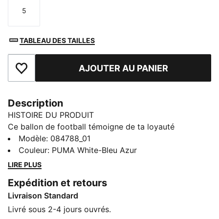
5
Taille
TABLEAU DES TAILLES
AJOUTER AU PANIER
Ajouter aux favoris
Description
HISTOIRE DU PRODUIT
Ce ballon de football témoigne de ta loyauté
indéfectible. Conçu pour la performance et pour
Modèle
:
084788_01
mettre en valeur les couleurs de ton équipe, il te
Couleur
:
PUMA White-Bleu Azur
permet d'emmener ta passion sur le terrain. Pour
LIRE PLUS
travailler tes frappes ou pour participer à une
Expédition et retours
rencontre importante, ce ballon fait vivre l'esprit de
Livraison Standard
ton équipe à chaque tir. Célèbre ta loyauté et ta fierté
de fan match après match.
Livré sous 2-4 jours ouvrés.