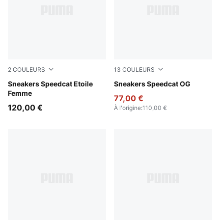
2
COULEURS
13
COULEURS
Misty Pink-Chocolate Fondue
Sneakers Speedcat Etoile
Whisp Of Pink-PUMA White
Sneakers Speedcat OG
Femme
77,00 €
120,00 €
À l'origine
:
110,00 €