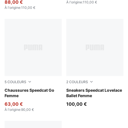
88,00 €
À l'origine
:
110,00 €
À l'origine
:
110,00 €
5
COULEURS
2
COULEURS
Jasmine Flower-Frosted Ivory
Chaussures Speedcat Go
Rosy Outlook-Alpine Snow
Sneakers Speedcat Lovelace
Femme
Ballet Femme
63,00 €
100,00 €
À l'origine
:
90,00 €