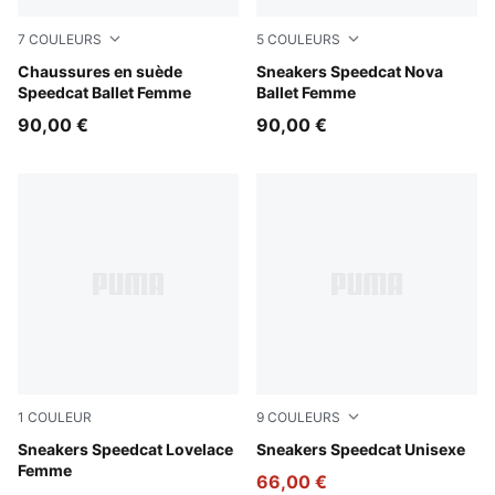
7
COULEURS
5
COULEURS
Whisp Of Pink-PUMA White-Warm White
Chaussures en suède
Powder Pink-PUMA Black
Sneakers Speedcat Nova
Speedcat Ballet Femme
Ballet Femme
90,00 €
90,00 €
1
COULEUR
9
COULEURS
Rosy Outlook-Dark Jasper
Sneakers Speedcat Lovelace
Strawberry Burst-PUMA Bla
Sneakers Speedcat Unisexe
Femme
66,00 €