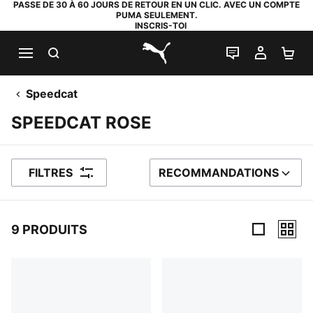
PASSE DE 30 À 60 JOURS DE RETOUR EN UN CLIC. AVEC UN COMPTE
PUMA SEULEMENT.
INSCRIS-TOI
RECHERCHE
LIVE CHAT
MON C
PA
PUMA.com
Speedcat
SPEEDCAT ROSE
FILTRES
RECOMMANDATIONS
TRIER PAR
9 PRODUITS
9 PRODUITS