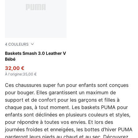
4
COULEURS
PUMA Navy-PUMA White-For All Time Red
Baskets Smash 3.0 Leather V
Bébé
32,00 €
À l'origine
:
35,00 €
Ces chaussures super fun pour enfants sont conçues
pour bouger. Elles garantissent un maximum de
support et de confort pour les garçons et filles à
chaque pas, à tout moment. Les baskets PUMA pour
enfants sont déclinées en plusieurs couleurs et styles,
pour répondre à toutes vos envies. Et lors des
journées froides et enneigées, les bottes d’hiver PUMA
garderont leurs pieds au chaud et au sec. Découvrez