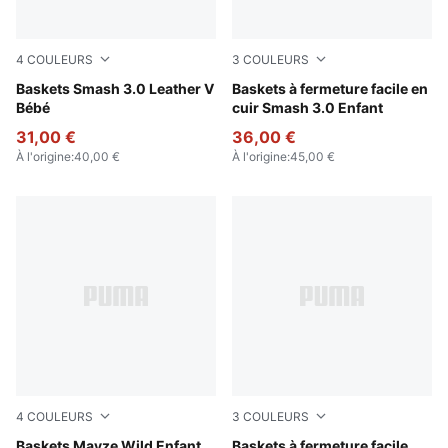
4
COULEURS
3
COULEURS
PUMA Black-Shadow Gray
Baskets Smash 3.0 Leather V
PUMA White-Cool Light Gra
Baskets à fermeture facile en
Bébé
cuir Smash 3.0 Enfant
31,00 €
36,00 €
À l'origine
:
40,00 €
À l'origine
:
45,00 €
4
COULEURS
3
COULEURS
Deep Plum-Mauve Pop
Baskets Mayze Wild Enfant
Clyde Royal-PUMA White-P
Baskets à fermeture facile