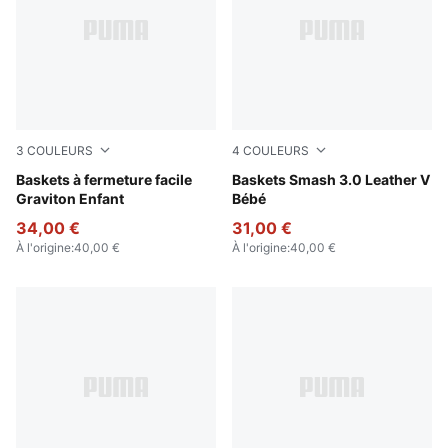
3
COULEURS
4
COULEURS
Puma Black-Puma White-Puma Red
Baskets à fermeture facile
PUMA White-Cool Light Gra
Baskets Smash 3.0 Leather V
Graviton Enfant
Bébé
34,00 €
31,00 €
À l'origine
:
40,00 €
À l'origine
:
40,00 €