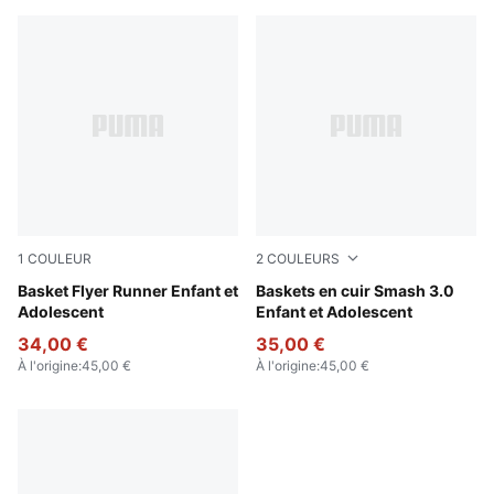
1
COULEUR
2
COULEURS
PUMA Black-PUMA White
Basket Flyer Runner Enfant et
PUMA Black-PUMA White
Baskets en cuir Smash 3.0
Adolescent
Enfant et Adolescent
34,00 €
35,00 €
À l'origine
:
45,00 €
À l'origine
:
45,00 €