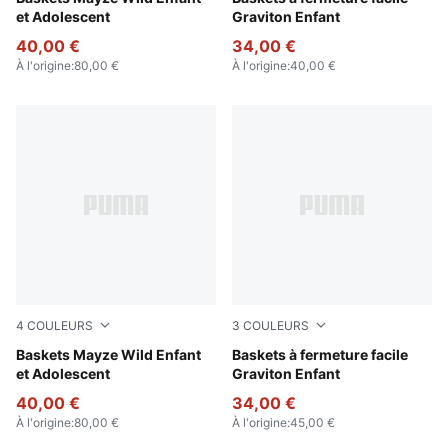
et Adolescent
Graviton Enfant
40,00 €
34,00 €
À l'origine
:
80,00 €
À l'origine
:
40,00 €
4
COULEURS
3
COULEURS
PUMA White-Snow Mountain Blue
Baskets Mayze Wild Enfant
Puma Black-Puma Black-Da
Baskets à fermeture facile
et Adolescent
Graviton Enfant
40,00 €
34,00 €
À l'origine
:
80,00 €
À l'origine
:
45,00 €