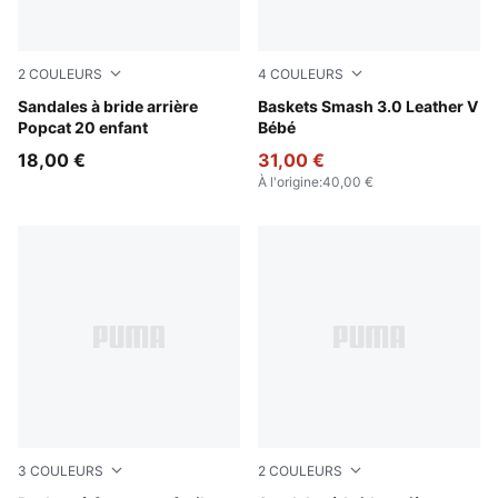
2
COULEURS
4
COULEURS
PUMA White-Green Fruit-Racing Blue
Sandales à bride arrière
PUMA Black-PUMA White
Baskets Smash 3.0 Leather V
Popcat 20 enfant
Bébé
18,00 €
31,00 €
À l'origine
:
40,00 €
3
COULEURS
2
COULEURS