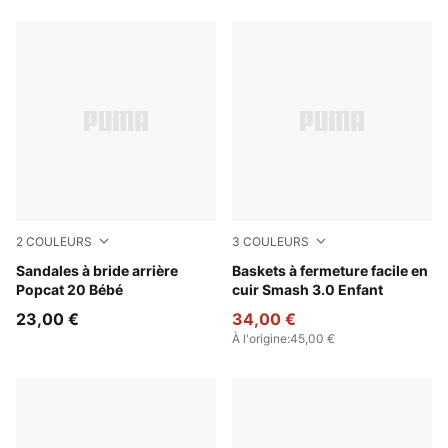
2
COULEURS
3
COULEURS
PUMA White-Wild Pink-Wild Pink
Sandales à bride arrière
PUMA Black-Shadow Gray
Baskets à fermeture facile en
Popcat 20 Bébé
cuir Smash 3.0 Enfant
23,00 €
34,00 €
À l'origine
:
45,00 €