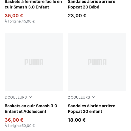
PUMA Black-PUMA White
Baskets à fermeture facile en
PUMA White-Green Fruit-Rac
Sandales à bride arrière
cuir Smash 3.0 Enfant
Popcat 20 Bébé
35,00 €
23,00 €
À l'origine
:
45,00 €
2
COULEURS
2
COULEURS
PUMA Black-Shadow Gray
Baskets en cuir Smash 3.0
PUMA White-Wild Pink-Wild 
Sandales à bride arrière
Enfant et Adolescent
Popcat 20 enfant
36,00 €
18,00 €
À l'origine
:
50,00 €