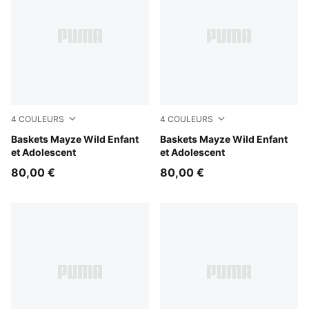
4
COULEURS
4
COULEURS
Rich Cocoa
Baskets Mayze Wild Enfant
Powder Pink-PUMA White
Baskets Mayze Wild Enfant
et Adolescent
et Adolescent
80,00 €
80,00 €