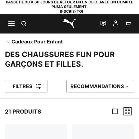
PASSE DE 30 À 60 JOURS DE RETOUR EN UN CLIC. AVEC UN COMPTE
PUMA SEULEMENT.
INSCRIS-TOI
RECHERCHE
LIVE CHAT
MON C
PA
PUMA.com
Cadeaux Pour Enfant
DES CHAUSSURES FUN POUR
GARÇONS ET FILLES.
FILTRES
RECOMMANDATIONS
TRIER PAR
21 PRODUITS
21 PRODUITS