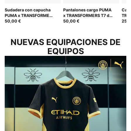
Sudadera con capucha
Pantalones cargo PUMA
Cam
PUMA x TRANSFORMERS
x TRANSFORMERS T7 de
TRA
T7 de corte holgado y
50,00 €
corte holgado para niños
50,00 €
cort
25,0
con estampado para
esta
niños
NUEVAS EQUIPACIONES DE
EQUIPOS
FORJADA EN ESTA CIUDAD