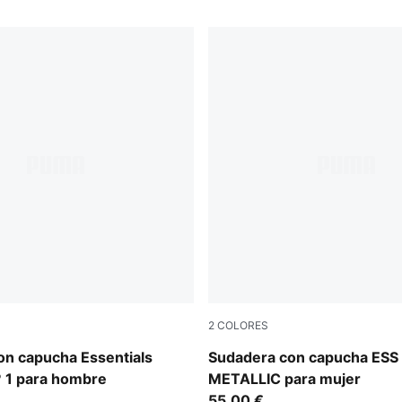
2
COLORES
PUMA White-metallic gold
on capucha Essentials
Sudadera con capucha ESS
º 1 para hombre
METALLIC para mujer
55,00 €