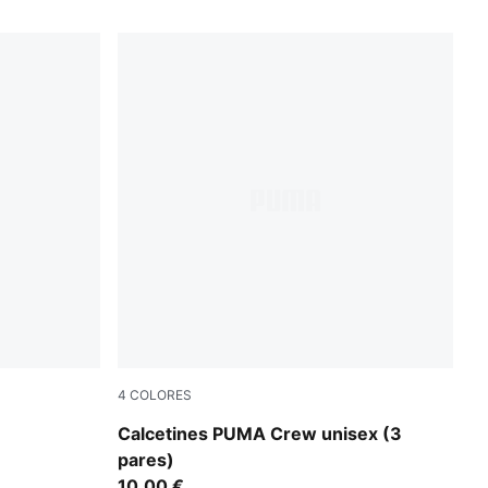
4
COLORES
white
Calcetines PUMA Crew unisex (3
pares)
10,00 €