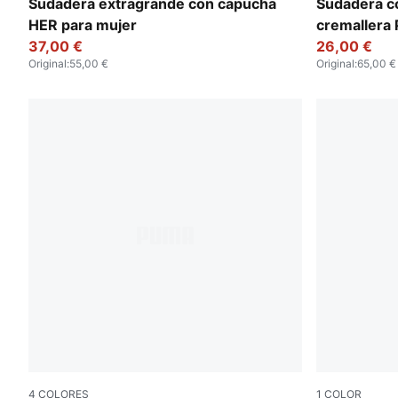
Alpine Snow
Alpine Sno
Sudadera extragrande con capucha
Sudadera c
HER para mujer
cremallera
37,00 €
26,00 €
Original
:
55,00 €
Original
:
65,00 €
4
COLORES
1
COLOR