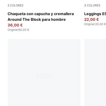
2
COLORES
3
COLORES
For All Time Red
Ruby Shimme
Chaqueta con capucha y cremallera
Leggings E
Around The Block para hombre
22,00 €
Original
:
30,00 €
36,00 €
Original
:
60,00 €