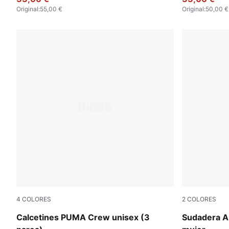
Original
:
55,00 €
Original
:
50,00 €
4
COLORES
2
COLORES
white-grey-black
Puma White
Calcetines PUMA Crew unisex (3
Sudadera A