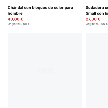
Puma White
Alpine Sno
Chándal con bloques de color para
Sudadera c
hombre
Small con l
40,00 €
27,00 €
Original
:
60,00 €
Original
:
50,00 €