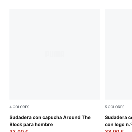
109 productos
4
COLORES
5
COLORES
Puma White
Puma White
Sudadera con capucha Around The
Sudadera c
Block para hombre
con logo n.
33,00 €
33,00 €