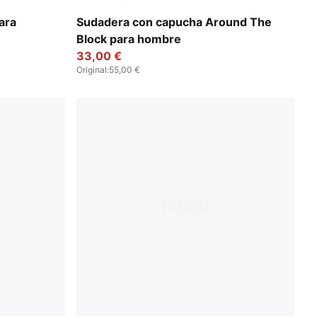
For All Time Red
ara
Sudadera con capucha Around The
Block para hombre
33,00 €
Original
:
55,00 €