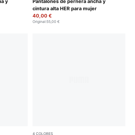
Puma White
ha y
Pantalones de pernera ancha y
cintura alta HER para mujer
40,00 €
Original
:
55,00 €
4
COLORES