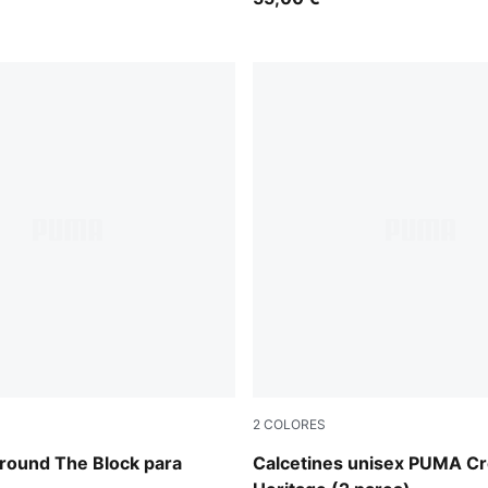
2
COLORES
white
round The Block para
Calcetines unisex PUMA C