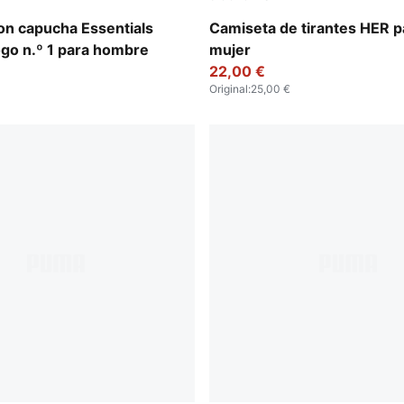
w
Puma White
on capucha Essentials
Camiseta de tirantes HER p
ogo n.º 1 para hombre
mujer
22,00 €
Original
:
25,00 €