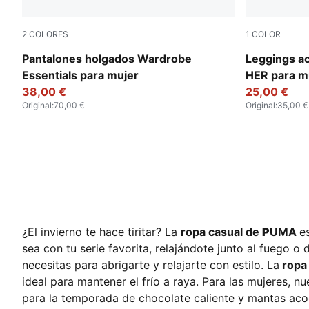
2
COLORES
1
COLOR
Ruby Shimmer
Ruby Shimm
Pantalones holgados Wardrobe
Leggings ac
Essentials para mujer
HER para m
38,00 €
25,00 €
Original
:
70,00 €
Original
:
35,00 €
¿El invierno te hace tiritar? La
ropa casual de
P
UMA
e
sea con tu serie favorita, relajándote junto al fuego
necesitas para abrigarte y relajarte con estilo. La
ropa
ideal para mantener el frío a raya. Para las mujeres, n
para la temporada de chocolate caliente y mantas aco