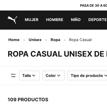
PASA DE 30 A 6
MUJER
HOMBRE
NIÑO
DEPORTE
PUMA.com
PUMA x TRANSFORMERS
PUMA x DORA THE EXPLORER
Zapatillas por menos de 70 €
Home
Unisex
Ropa
Ropa Casual
ROPA CASUAL UNISEX DE
Talla
Color
Tipo de producto
Filtros
109 PRODUCTOS