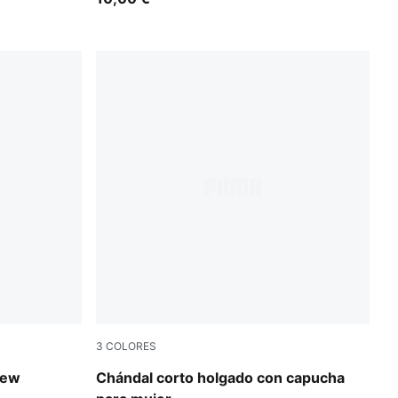
3
COLORES
Alpine Snow
rew
Chándal corto holgado con capucha