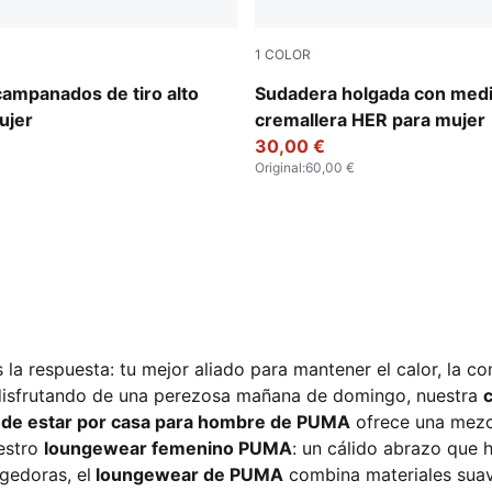
1
COLOR
er
Ruby Shimmer
ampanados de tiro alto
Sudadera holgada con med
ujer
cremallera HER para mujer
30,00 €
Original
:
60,00 €
s la respuesta: tu mejor aliado para mantener el calor, la c
 o disfrutando de una perezosa mañana de domingo, nuestra
 de estar por casa para hombre de PUMA
ofrece una mezcl
uestro
loungewear femenino PUMA
: un cálido abrazo que 
gedoras, el
loungewear de PUMA
combina materiales suav