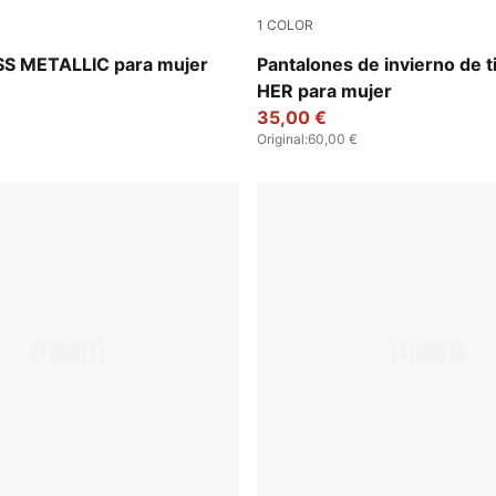
1
COLOR
r-metallic gold
Exotic Red
SS METALLIC para mujer
Pantalones de invierno de ti
HER para mujer
35,00 €
Original
:
60,00 €