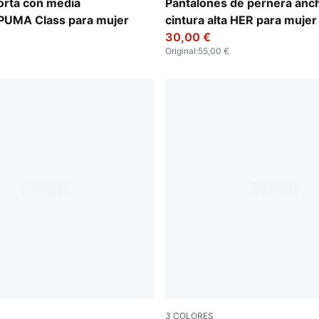
w
Alpine Snow
orta con media
Pantalones de pernera anc
 PUMA Class para mujer
cintura alta HER para mujer
30,00 €
Original
:
55,00 €
3
COLORES