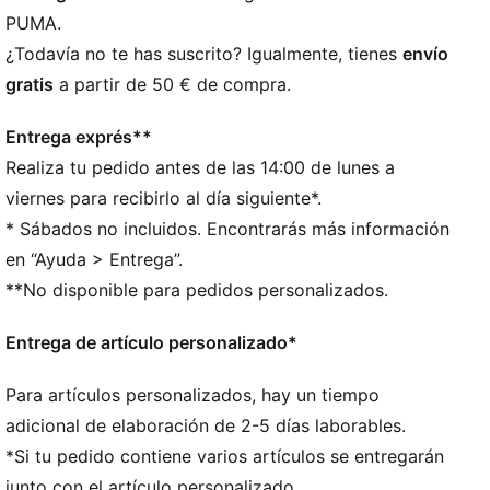
fabricación sostenible a través del Leather Working
PUMA.
Group: www.leatherworkinggroup.com
¿Todavía no te has suscrito? Igualmente, tienes
envío
DETALLES
gratis
a partir de 50 € de compra.
Exterior de piel
Inserción en el talón y lengüeta de ante
Entrega exprés**
Forro de material sintético
Realiza tu pedido antes de las 14:00 de lunes a
Plantilla de malla
Entresuela de goma
viernes para recibirlo al día siguiente*.
Suela de goma
* Sábados no incluidos. Encontrarás más información
Detalles de la marca PUMA
en “Ayuda > Entrega”.
**No disponible para pedidos personalizados.
Entrega de artículo personalizado*
Para artículos personalizados, hay un tiempo
adicional de elaboración de 2-5 días laborables.
*Si tu pedido contiene varios artículos se entregarán
junto con el artículo personalizado.