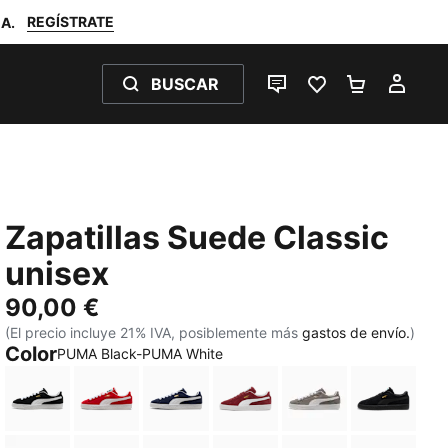
REGÍSTRATE
A.
BUSCAR
CHAT EN DIRECTO
FAVORITOS 0
MI BOLSA
MI C
Zapatillas Suede Classic
unisex
90,00 €
(El precio incluye 21% IVA, posiblemente más
gastos de envío.
)
Color
PUMA Black-PUMA White
PUMA Black-PUMA White
For All Time Red-PUMA White
PUMA Navy-PUMA White
Team Regal Red-PUMA Wh
Cast Iron-PUMA 
PUMA Bl