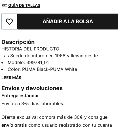
GUÌA DE TALLAS
AÑADIR A LA BOLSA
Añade a favoritos
Descripción
HISTORIA DEL PRODUCTO
Las Suede debutaron en 1968 y llevan desde
entonces cambiando las reglas del juego. Las han
Modelo
:
399781_01
llevado iconos de todas las generaciones y nunca han
Color
:
PUMA Black-PUMA White
dejado de ser clásicas. El legado inconfundible y en
LEER MÁS
constante transformación de las Suede sigue
Envíos y devoluciones
creciendo y conquistando a las personas más
Entrega estándar
auténticas y expresivas que son fieles a este icónico
calzado. Esta versión presenta una base de ante con
Envío en 3-5 días laborables.
la formstrip de PUMA de piel.
CARACTERÍSTICAS + BENEFICIOS
Oferta exclusiva: compra más de 30€ y consigue
Los productos de piel de PUMA respaldan una
envío gratis
como usuario registrado con tu cuenta