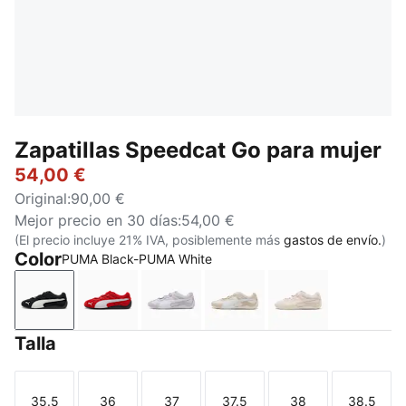
Zapatillas Speedcat Go para mujer
54,00 €
Original
:
90,00 €
Mejor precio en 30 días
:
54,00 €
(El precio incluye 21% IVA, posiblemente más
gastos de envío.
)
Color
PUMA Black-PUMA White
PUMA Black-PUMA White
For All Time Red-PUMA White
Spring Lavender-PUMA White
Alpine Snow-PUMA Whit
Jasmine Flower
Talla
35.5
36
37
37.5
38
38.5