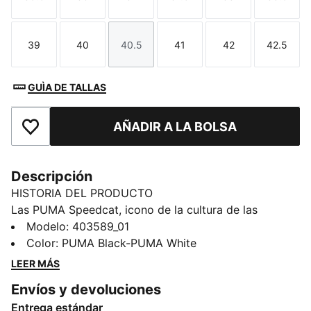
Talla
Talla
Talla
Talla
Talla
Talla
39
40
40.5
41
42
42.5
Talla
Talla
Talla
Talla
Talla
Talla
GUÌA DE TALLAS
AÑADIR A LA BOLSA
Añade a favoritos
Descripción
HISTORIA DEL PRODUCTO
Las PUMA Speedcat, icono de la cultura de las
carreras, llevan siendo sinónimo de velocidad,
Modelo
:
403589_01
precisión y rendimiento sin igual más de 25 años.
Color
:
PUMA Black-PUMA White
Originariamente, se trataba de un estilo de calzado de
LEER MÁS
Fórmula 1®, pero, con el paso de las décadas, se
Envíos y devoluciones
encontró en un nuevo circuito al trascender las pistas
Entrega estándar
de Mónaco para llegar a las calles de las capitales