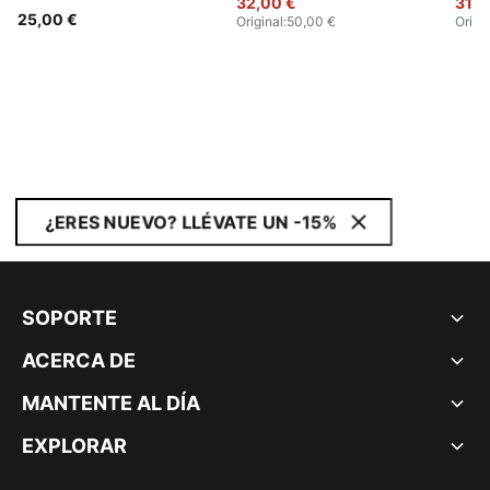
32,00 €
31,0
25,00 €
Original
:
50,00 €
Origi
¿ERES NUEVO? LLÉVATE UN -15%
SOPORTE
ACERCA DE
MANTENTE AL DÍA
EXPLORAR