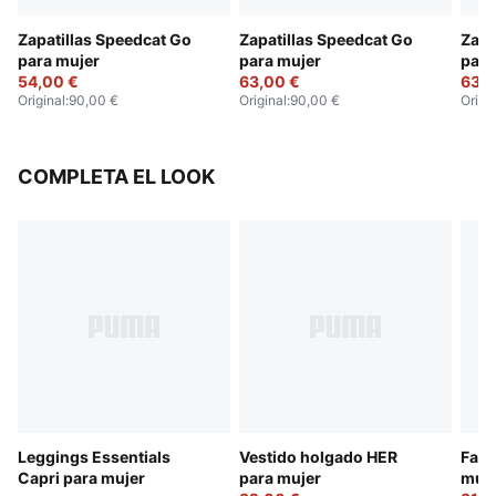
Zapatillas Speedcat Go
Zapatillas Speedcat Go
Zapa
para mujer
para mujer
para
54,00 €
63,00 €
63,0
Original
:
90,00 €
Original
:
90,00 €
Origi
COMPLETA EL LOOK
Leggings Essentials
Vestido holgado HER
Fald
Capri para mujer
para mujer
muje