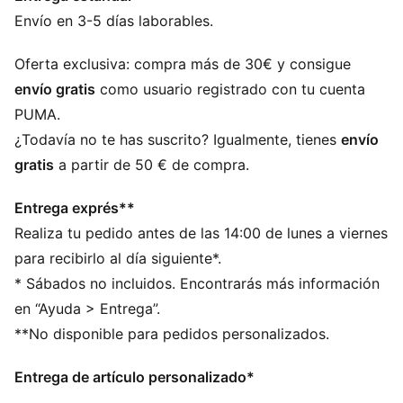
mundiales de la moda. Inspiradas en el modelo
Envío en 3-5 días laborables.
original, las Speedcat Go ofrecen un diseño más
transpirable con malla en el empeine y detalles de
Oferta exclusiva: compra más de 30€ y consigue
cordones.
envío gratis
como usuario registrado con tu cuenta
DETALLES
PUMA.
Ancho estándar
¿Todavía no te has suscrito? Igualmente, tienes
envío
Puntera redondeada
gratis
a partir de 50 € de compra.
Con cordones
Tipo de talón: plano
Entrega exprés**
Detalles de la marca PUMA
Realiza tu pedido antes de las 14:00 de lunes a viernes
para recibirlo al día siguiente*.
* Sábados no incluidos. Encontrarás más información
en “Ayuda > Entrega”.
**No disponible para pedidos personalizados.
Entrega de artículo personalizado*