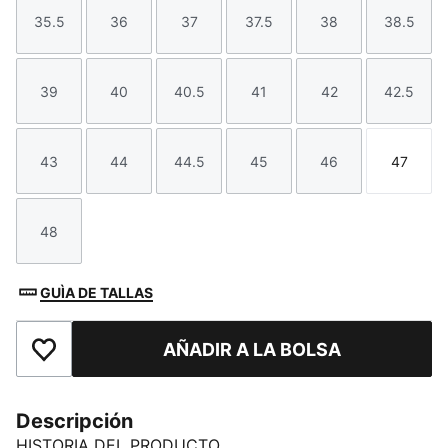
35.5
36
37
37.5
38
38.5
Talla
Talla
Talla
Talla
Talla
Talla
39
40
40.5
41
42
42.5
Talla
Talla
Talla
Talla
Talla
Talla
43
44
44.5
45
46
47
Talla
Talla
Talla
Talla
Talla
Talla
48
Talla
GUÌA DE TALLAS
AÑADIR A LA BOLSA
Añade a favoritos
Descripción
HISTORIA DEL PRODUCTO