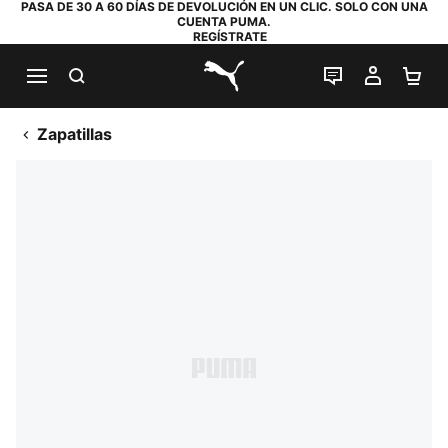
PASA DE 30 A 60 DÍAS DE DEVOLUCIÓN EN UN CLIC. SOLO CON UNA
CUENTA PUMA.
REGÍSTRATE
BUSCAR
CHAT EN DI
MI CUE
MI
PUMA.com
Zapatillas