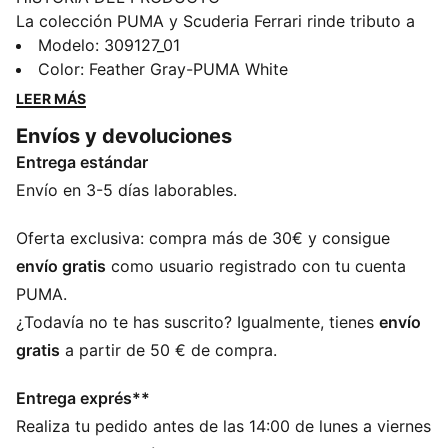
La colección PUMA y Scuderia Ferrari rinde tributo a
la excelencia de los deportes de motor y al legendario
Modelo
:
309127_01
legado automovilístico de Ferrari. Esta gama de
Color
:
Feather Gray-PUMA White
calzado, ropa y accesorios combina estilo, comodidad
LEER MÁS
y rendimiento con los colores y detalles emblemáticos
Envíos y devoluciones
de Scuderia Ferrari, para que puedas disfrutar el
Entrega estándar
legado de Ferrari allá donde vayas. Estas zapatillas
presentan un diseño dinámico con colores atrevidos y
Envío en 3-5 días laborables.
una silueta retrofuturista.
CARACTERÍSTICAS + BENEFICIOS
Oferta exclusiva: compra más de 30€ y consigue
El empeine de las zapatillas está fabricado con al
envío gratis
como usuario registrado con tu cuenta
menos un 20 % de materiales reciclados
PUMA.
DETALLES
¿Todavía no te has suscrito? Igualmente, tienes
envío
Ancho: estándar
gratis
a partir de 50 € de compra.
Tipo de puntera: redondeada
Cierre: cordones
Entrega exprés**
Tipo de talón: plano
Realiza tu pedido antes de las 14:00 de lunes a viernes
Detalles de la marca PUMA