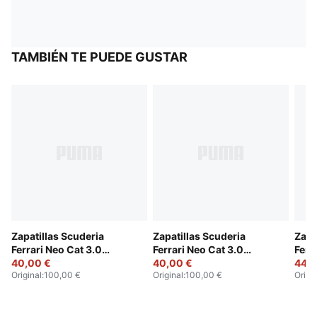
TAMBIÉN TE PUEDE GUSTAR
Zapatillas Scuderia
Zapatillas Scuderia
Zapa
Ferrari Neo Cat 3.0
Ferrari Neo Cat 3.0
Ferra
unisex
40,00 €
unisex
40,00 €
44,0
Original
:
100,00 €
Original
:
100,00 €
Origi