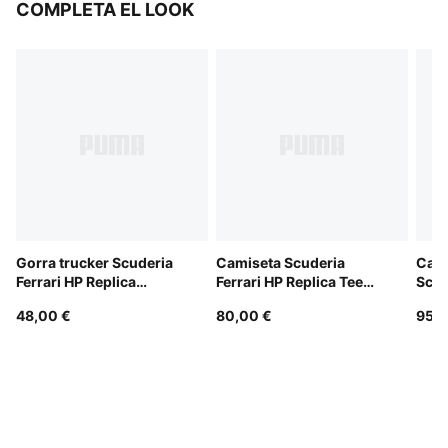
COMPLETA EL LOOK
Gorra trucker Scuderia
Camiseta Scuderia
Cami
Ferrari HP Replica
Ferrari HP Replica Tee
Scud
Hamilton
unisex
Repl
48,00 €
80,00 €
95,0