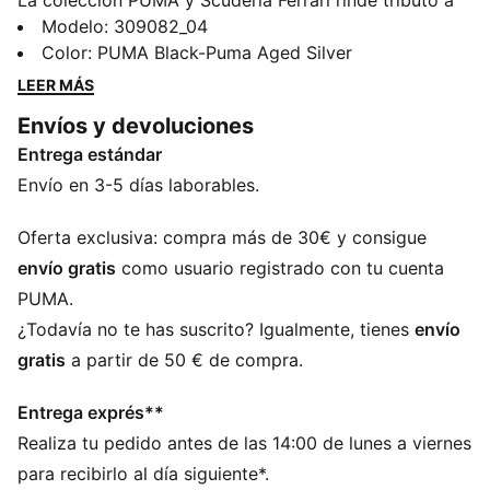
La colección PUMA y Scuderia Ferrari rinde tributo a
la excelencia de los deportes de motor y al legendario
Modelo
:
309082_04
legado automovilístico de Ferrari. Esta gama de
Color
:
PUMA Black-Puma Aged Silver
calzado, ropa y accesorios combina estilo, comodidad
LEER MÁS
y rendimiento con los colores y detalles emblemáticos
Envíos y devoluciones
de Scuderia Ferrari, para que puedas disfrutar el
Entrega estándar
legado de Ferrari allá donde vayas.
CARACTERÍSTICAS + BENEFICIOS
Envío en 3-5 días laborables.
El empeine de las zapatillas está fabricado con al
menos un 20 % de materiales reciclados
Oferta exclusiva: compra más de 30€ y consigue
DETALLES
envío gratis
como usuario registrado con tu cuenta
Ancho: estándar
PUMA.
Tipo de puntera: redondeada
¿Todavía no te has suscrito? Igualmente, tienes
envío
Cierre: de cordones
gratis
a partir de 50 € de compra.
Tipo de talón: plano
Inspiradas en las zapatillas de conducción de Bellof,
Entrega exprés**
las primeras zapatillas de deportes de motor de
Realiza tu pedido antes de las 14:00 de lunes a viernes
PUMA de mediados de los 80
Detalles de las marcas Scuderia Ferrari y PUMA
para recibirlo al día siguiente*.