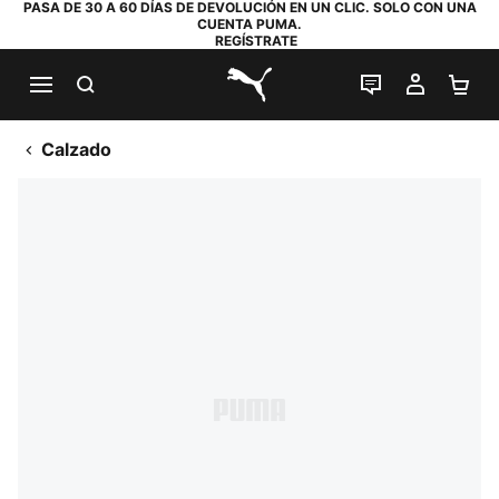
PASA DE 30 A 60 DÍAS DE DEVOLUCIÓN EN UN CLIC. SOLO CON UNA
CUENTA PUMA.
REGÍSTRATE
BUSCAR
CHAT EN DI
MI CUE
MI
PUMA.com
Calzado