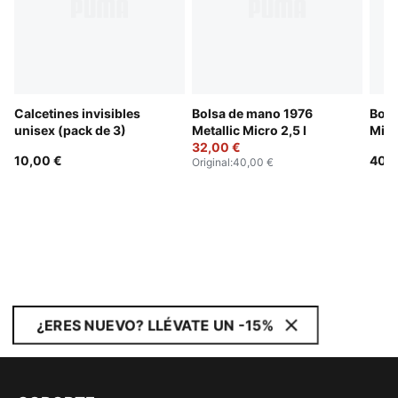
Calcetines invisibles
Bolsa de mano 1976
Bols
unisex (pack de 3)
Metallic Micro 2,5 l
Micro
32,00 €
10,00 €
40,0
Original
:
40,00 €
¿ERES NUEVO? LLÉVATE UN -15%