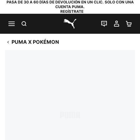
PASA DE 30 A 60 DÍAS DE DEVOLUCIÓN EN UN CLIC. SOLO CON UNA
CUENTA PUMA.
REGÍSTRATE
BUSCAR
CHAT EN DI
MI CUE
MI
PUMA.com
PUMA X POKÉMON