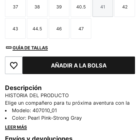
37
38
39
40.5
41
42
Talla
Talla
Talla
Talla
Talla
Talla
43
44.5
46
47
Talla
Talla
Talla
Talla
GUÌA DE TALLAS
AÑADIR A LA BOLSA
Añade a favoritos
Descripción
HISTORIA DEL PRODUCTO
Elige un compañero para tu próxima aventura con la
nueva colección PUMA x POKÉMON. Este último
Modelo
:
407010_01
lanzamiento canaliza todo el poder del mundo
Color
:
Pearl Pink-Strong Gray
Pokémon, con diseños de Pokémon para lucir día y
LEER MÁS
noche. Tanto si te gusta la misteriosa naturaleza de
Envíos y devoluciones