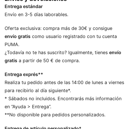
Umbreon como si lo tuyo es el espíritu electrizante de
Entrega estándar
Pikachu, hay zapatillas para los gustos de cada
entrenador. Estas zapatillas llevan los estampados de
Envío en 3-5 días laborables.
Espeon al inconfundible diseño arquitectónico de las
Mostro. Se completan con un llavero de Espeon.
Oferta exclusiva: compra más de 30€ y consigue
DETALLES
envío gratis
como usuario registrado con tu cuenta
Ancho: estándar
PUMA.
Tipo de puntera: redondeada
¿Todavía no te has suscrito? Igualmente, tienes
envío
Cierre: cordones elásticos y cierre de gancho y bucle
gratis
a partir de 50 € de compra.
Pieza de sujeción con el logotipo PUMA Cat en el
talón
Entrega exprés**
Tipo de talón: plano
Realiza tu pedido antes de las 14:00 de lunes a viernes
Plantilla suave con detalles de la marca de la
colaboración
para recibirlo al día siguiente*.
Estampados de Espeon
* Sábados no incluidos. Encontrarás más información
Llavero de Espeon
en “Ayuda > Entrega”.
**No disponible para pedidos personalizados.
Entrega de artículo personalizado*