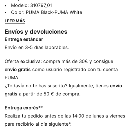
zapatillas de running favoritas. Con una nueva silueta
Modelo
:
310797_01
atrevida y un empeine elegante, estas zapatillas
Color
:
PUMA Black-PUMA White
ofrecen comodidad y rendimiento. Átate los cordones
LEER MÁS
y sal a correr.
Envíos y devoluciones
CARACTERÍSTICAS + BENEFICIOS
Entrega estándar
El empeine de las zapatillas está fabricado con al
menos un 20 % de materiales reciclados
Envío en 3-5 días laborables.
DETALLES
Ancho estándar
Oferta exclusiva: compra más de 30€ y consigue
Drop del talón a los dedos: 12 mm
envío gratis
como usuario registrado con tu cuenta
Nivel de amortiguación: medio
PUMA.
Cierre: con cordones
¿Todavía no te has suscrito? Igualmente, tienes
envío
Peso: 280 g (talla 42)
gratis
a partir de 50 € de compra.
61,01 % textil y 38,99 % sintético
Entrega exprés**
Realiza tu pedido antes de las 14:00 de lunes a viernes
para recibirlo al día siguiente*.