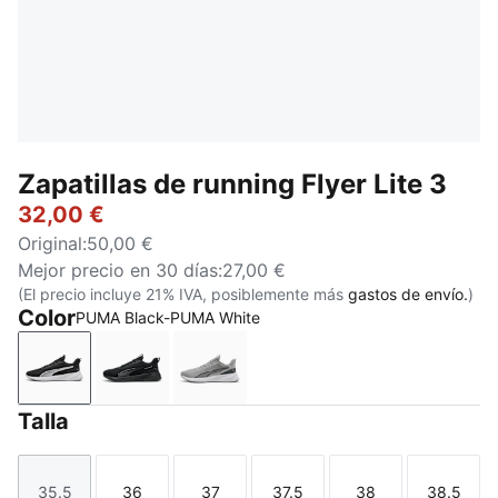
Zapatillas de running Flyer Lite 3
32,00 €
Original
:
50,00 €
Mejor precio en 30 días
:
27,00 €
(El precio incluye 21% IVA, posiblemente más
gastos de envío.
)
Color
PUMA Black-PUMA White
PUMA Black-PUMA White
PUMA Black-PUMA Black-PUMA Silver
Gray Echo-Shadow Gray-PUMA Bl
Talla
35.5
36
37
37.5
38
38.5