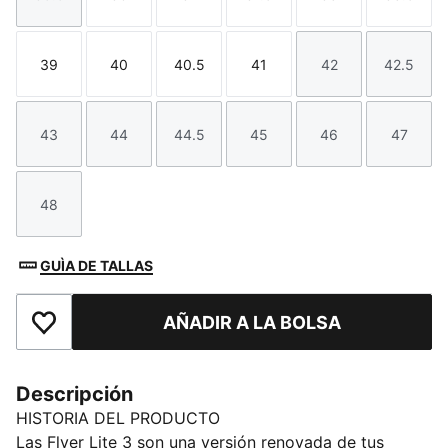
Talla
Talla
Talla
Talla
Talla
Talla
39
40
40.5
41
42
42.5
Talla
Talla
Talla
Talla
Talla
Talla
43
44
44.5
45
46
47
Talla
Talla
Talla
Talla
Talla
Talla
48
Talla
GUÌA DE TALLAS
AÑADIR A LA BOLSA
Añade a favoritos
Descripción
HISTORIA DEL PRODUCTO
Las Flyer Lite 3 son una versión renovada de tus