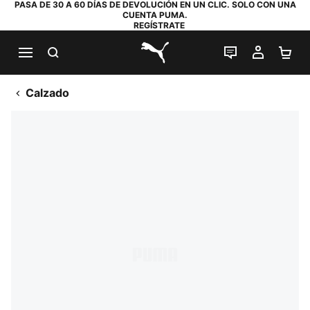
PASA DE 30 A 60 DÍAS DE DEVOLUCIÓN EN UN CLIC. SOLO CON UNA
CUENTA PUMA.
REGÍSTRATE
BUSCAR
CHAT EN DI
MI CUE
MI
PUMA.com
Calzado