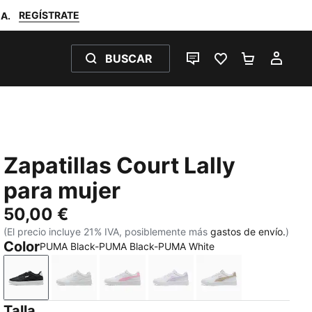
REGÍSTRATE
A.
BUSCAR
CHAT EN DIRECTO
FAVORITOS 0
MI BOLSA
MI C
Zapatillas Court Lally
para mujer
50,00 €
(El precio incluye 21% IVA, posiblemente más
gastos de envío.
)
Color
PUMA Black-PUMA Black-PUMA White
PUMA Black-PUMA Black-PUMA White
PUMA White-PUMA White-Cool Light Gray
PUMA White-Pink Shimmer
PUMA White-Light Lavend
PUMA White-Birc
Talla