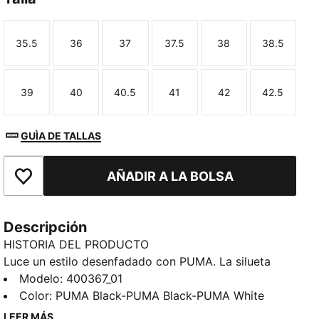
35.5
36
37
37.5
38
38.5
Talla
Talla
Talla
Talla
Talla
Talla
39
40
40.5
41
42
42.5
Talla
Talla
Talla
Talla
Talla
Talla
GUÌA DE TALLAS
AÑADIR A LA BOLSA
Añade a favoritos
Descripción
HISTORIA DEL PRODUCTO
Luce un estilo desenfadado con PUMA. La silueta
elegante y el empeine de piel sintética hacen que
Modelo
:
400367_01
estas zapatillas sean perfectas para cualquier
Color
:
PUMA Black-PUMA Black-PUMA White
ocasión. Disfruta de cada paso con la amortiguación
LEER MÁS