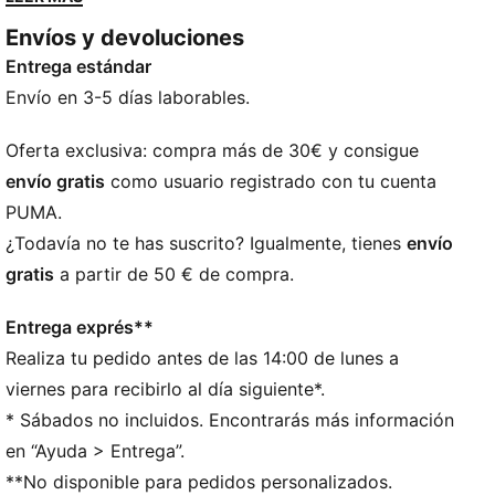
SOFTFOAM+, que combina looks clásicos con una
Envíos y devoluciones
comodidad moderna. Versátiles, atemporales y listas
Entrega estándar
para todo.
CARACTERÍSTICAS + BENEFICIOS
Envío en 3-5 días laborables.
El empeine de las zapatillas está fabricado con al
menos un 30 % de materiales reciclados y la parte
Oferta exclusiva: compra más de 30€ y consigue
inferior con al menos un 10 % de materiales
envío gratis
como usuario registrado con tu cuenta
reciclados
PUMA.
SOFTFOAM+: Cómoda plantilla diseñada para
¿Todavía no te has suscrito? Igualmente, tienes
envío
proporcionar una suave amortiguación gracias a su
gratis
a partir de 50 € de compra.
talón extragrueso
DETALLES
Entrega exprés**
Ajuste normal
Realiza tu pedido antes de las 14:00 de lunes a
Empeine de material sintético
Con cordones
viernes para recibirlo al día siguiente*.
Suela de goma
* Sábados no incluidos. Encontrarás más información
Formstrip de PUMA en el lado exterior
en “Ayuda > Entrega”.
Detalles de la marca PUMA
**No disponible para pedidos personalizados.