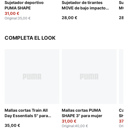
Sujetador deportivo
Sujetador de tirantes
Suje
PUMA SHAPE
MOVE de bajo impacto
MOVE
31,00 €
para mujer
para
28,00 €
28,0
Original
:
35,00 €
COMPLETA EL LOOK
Mallas cortas Train All
Mallas cortas PUMA
Cami
Day Essentials 5" para
SHAPE 3" para mujer
SHA
mujer
31,00 €
Tigh
37,0
35,00 €
Original
:
40,00 €
Origi