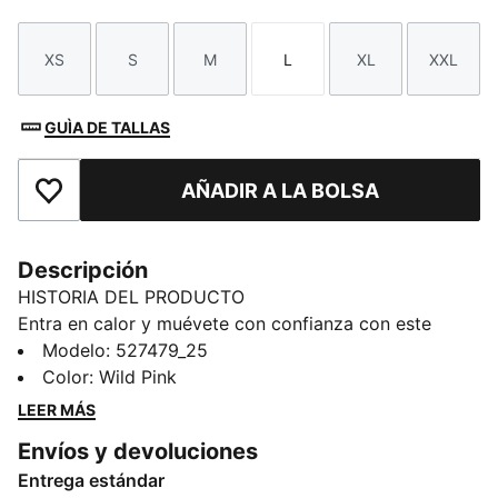
XS
S
M
L
XL
XXL
Talla
Talla
Talla
Talla
Talla
Talla
GUÌA DE TALLAS
AÑADIR A LA BOLSA
Añade a favoritos
Descripción
HISTORIA DEL PRODUCTO
Entra en calor y muévete con confianza con este
sujetador para actividades de bajo impacto. Con
Modelo
:
527479_25
tecnología dryCELL que absorbe la humedad,
Color
:
Wild Pink
almohadillas extraíbles para un ajuste personalizado y
LEER MÁS
sujeción sin restricciones para tus sesiones en el
Envíos y devoluciones
gimnasio o tu entrenamiento diario. Diseñado para el
Entrega estándar
movimiento, impulsado por ti.