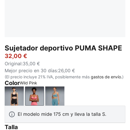
Sujetador deportivo PUMA SHAPE
32,00 €
Original
:
35,00 €
Mejor precio en 30 días
:
26,00 €
(El precio incluye 21% IVA, posiblemente más
gastos de envío.
)
Color
Wild Pink
PUMA Black
Wild Pink
Baltic Sea Blue
El modelo mide 175 cm y lleva la talla S.
Talla