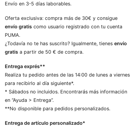
CARACTERÍSTICAS + BENEFICIOS
Envío en 3-5 días laborables.
dryCELL: tecnología de alto rendimiento diseñada
para absorber la humedad del cuerpo y evitar el sudor
Oferta exclusiva: compra más de 30€ y consigue
durante el ejercicio
envío gratis
como usuario registrado con tu cuenta
Producto fabricado con al menos un 50 % de
PUMA.
materiales reciclados
¿Todavía no te has suscrito? Igualmente, tienes
envío
DETALLES
gratis
a partir de 50 € de compra.
Corte: ceñido
Material principal: interlock
Entrega exprés**
Sin mangas
Realiza tu pedido antes de las 14:00 de lunes a viernes
Largo: normal
Almohadillas extraíbles
para recibirlo al día siguiente*.
Sujeción: deportes de bajo impacto
* Sábados no incluidos. Encontrarás más información
en “Ayuda > Entrega”.
**No disponible para pedidos personalizados.
Entrega de artículo personalizado*