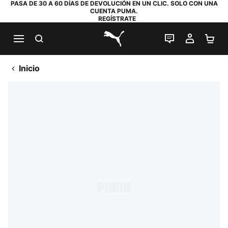
PASA DE 30 A 60 DÍAS DE DEVOLUCIÓN EN UN CLIC. SOLO CON UNA
CUENTA PUMA.
REGÍSTRATE
BUSCAR
CHAT EN DI
MI CUE
MI
PUMA.com
Inicio