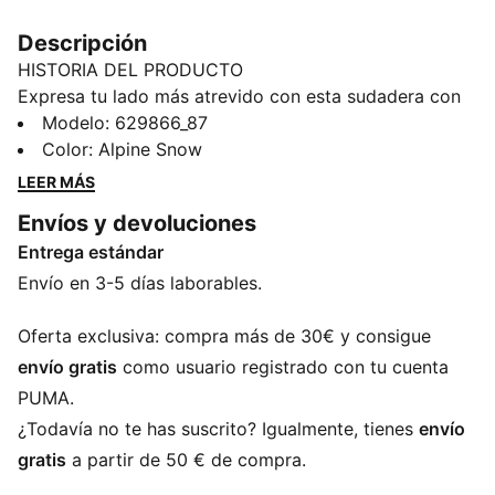
Descripción
HISTORIA DEL PRODUCTO
Expresa tu lado más atrevido con esta sudadera con
capucha de PUMA. Presenta un llamativo estampado
Modelo
:
629866_87
de rodillo, el logotipo PUMA Cat bordado en la manga
Color
:
Alpine Snow
y una capucha con forro de punto. Perfectas para
LEER MÁS
llamar la atención allá donde vayas. Adopta tu estilo
Envíos y devoluciones
único y destaca.
Entrega estándar
CARACTERÍSTICAS + BENEFICIOS
Producto fabricado con al menos un 20 % de algodón
Envío en 3-5 días laborables.
reciclado
DETALLES
Oferta exclusiva: compra más de 30€ y consigue
Corte holgado
envío gratis
como usuario registrado con tu cuenta
Material de felpa
PUMA.
Largo estándar
¿Todavía no te has suscrito? Igualmente, tienes
envío
Con capucha
gratis
a partir de 50 € de compra.
Manga larga
Bolsillo canguro