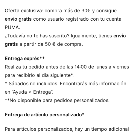
DETALLES
Ajuste estándar
Oferta exclusiva: compra más de 30€ y consigue
Material frisado
envío gratis
como usuario registrado con tu cuenta
Largo estándar
PUMA.
Con capucha
¿Todavía no te has suscrito? Igualmente, tienes
envío
Manga larga
gratis
a partir de 50 € de compra.
Bolsillo canguro
PUMA Juvenil: Recomendado para niños y
Entrega exprés**
adolescentes de 8 a 16 años
Realiza tu pedido antes de las 14:00 de lunes a viernes
para recibirlo al día siguiente*.
* Sábados no incluidos. Encontrarás más información
en “Ayuda > Entrega”.
**No disponible para pedidos personalizados.
Entrega de artículo personalizado*
Para artículos personalizados, hay un tiempo adicional