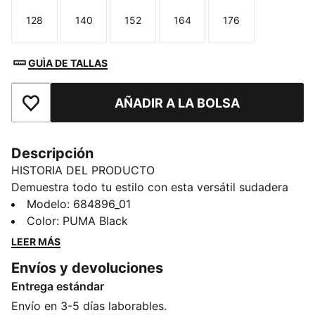
128
140
152
164
176
Talla
Talla
Talla
Talla
Talla
GUÌA DE TALLAS
AÑADIR A LA BOLSA
Añade a favoritos
Descripción
HISTORIA DEL PRODUCTO
Demuestra todo tu estilo con esta versátil sudadera
con capucha. Con el logotipo n.º 1 de PUMA, una
Modelo
:
684896_01
capucha ajustable y un práctico bolsillo canguro, es
Color
:
PUMA Black
perfecta para tu estilo de vida activo. Envuélvete en el
LEER MÁS
orgullo PUMA y afronta cada aventura con confianza.
Envíos y devoluciones
CARACTERÍSTICAS + BENEFICIOS
Entrega estándar
Producto fabricado con al menos un 30 % de
materiales reciclados
Envío en 3-5 días laborables.