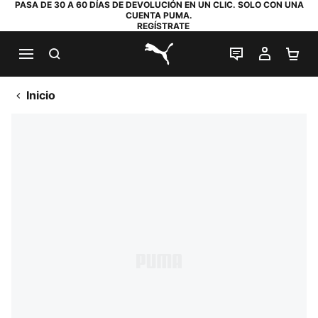
PASA DE 30 A 60 DÍAS DE DEVOLUCIÓN EN UN CLIC. SOLO CON UNA
CUENTA PUMA.
REGÍSTRATE
BUSCAR
CHAT EN DI
MI CUE
MI
PUMA.com
Inicio