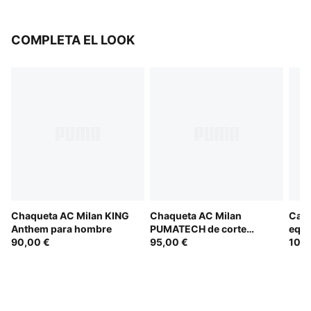
COMPLETA EL LOOK
Chaqueta AC Milan KING
Chaqueta AC Milan
Cami
Anthem para hombre
PUMATECH de corte
equi
90,00 €
holgado y cierre
95,00 €
hom
100,
completo para hombre