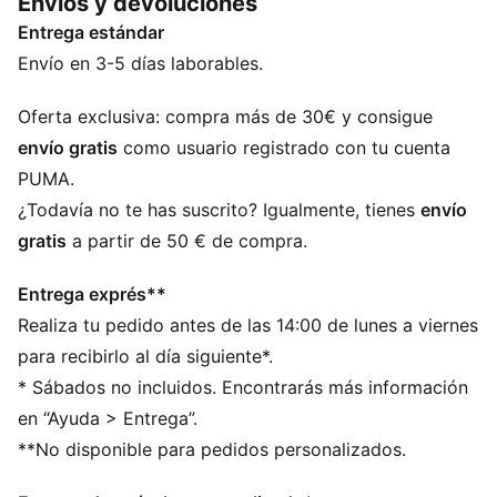
Envíos y devoluciones
todo el partido.
Entrega estándar
CARACTERÍSTICAS + BENEFICIOS
CONTROL DE LA HUMEDAD: los tejidos técnicos
Envío en 3-5 días laborables.
dryCELL disipan la humedad de la piel para
mantenerte seca y cómoda
Oferta exclusiva: compra más de 30€ y consigue
Producto fabricado con material 100 % reciclado,
envío gratis
como usuario registrado con tu cuenta
excepto ribetes y adornos
PUMA.
DETALLES
¿Todavía no te has suscrito? Igualmente, tienes
envío
Diseñado para: fútbol
gratis
a partir de 50 € de compra.
Ajuste: estándar
Largo: largo por encima de la rodilla
Entrega exprés**
Parte inferior abierta
Realiza tu pedido antes de las 14:00 de lunes a viernes
Material principal: jacquard de doble cara
Talle: medio
para recibirlo al día siguiente*.
* Sábados no incluidos. Encontrarás más información
en “Ayuda > Entrega”.
**No disponible para pedidos personalizados.