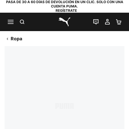
PASA DE 30 A 60 DÍAS DE DEVOLUCIÓN EN UN CLIC. SOLO CON UNA
CUENTA PUMA.
REGÍSTRATE
BUSCAR
CHAT EN DI
MI CUE
MI
PUMA.com
Ropa