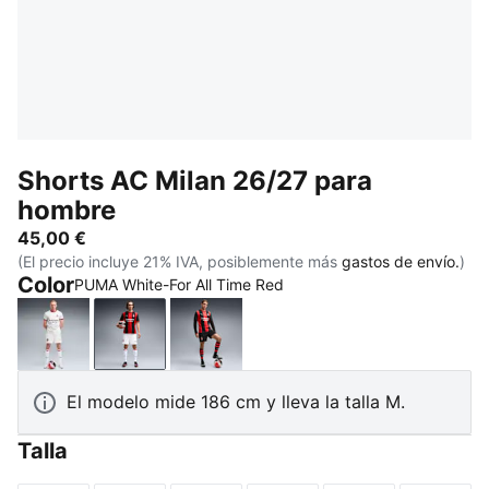
Shorts AC Milan 26/27 para
hombre
45,00 €
(El precio incluye 21% IVA, posiblemente más
gastos de envío.
)
Color
PUMA White-For All Time Red
PUMA White-Victory Gold
PUMA White-For All Time Red
PUMA Black-For All Time Red
El modelo mide 186 cm y lleva la talla M.
Talla