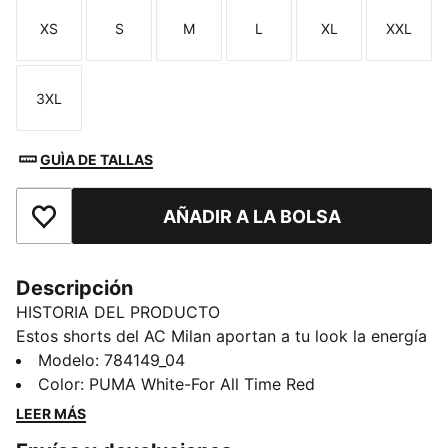
XS
S
M
L
XL
XXL
Talla
Talla
Talla
Talla
Talla
Talla
3XL
Talla
GUÌA DE TALLAS
AÑADIR A LA BOLSA
Añade a favoritos
Descripción
HISTORIA DEL PRODUCTO
Estos shorts del AC Milan aportan a tu look la energía
del terreno de juego. Líneas limpias, el escudo del club
Modelo
:
784149_04
y nuestra tecnología dryCELL: todo listo para cada
Color
:
PUMA White-For All Time Red
escapada. Estos shorts ofrecen una sujeción perfecta
LEER MÁS
para un juego de pies ágil y estar cómodo durante