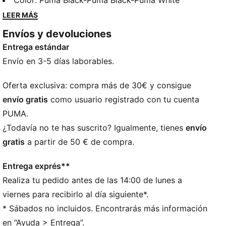
incomparables.
Color
:
Puma Black-Puma Black-Puma White
DETALLES
LEER MÁS
Cinta sintética acolchada
Envíos y devoluciones
Suela de EVA inyectada para mayor suavidad y
Entrega estándar
amortiguación
Logotipo PUMA n.º 1 en la tira
Envío en 3-5 días laborables.
Oferta exclusiva: compra más de 30€ y consigue
envío gratis
como usuario registrado con tu cuenta
PUMA.
¿Todavía no te has suscrito? Igualmente, tienes
envío
gratis
a partir de 50 € de compra.
Entrega exprés**
Realiza tu pedido antes de las 14:00 de lunes a
viernes para recibirlo al día siguiente*.
* Sábados no incluidos. Encontrarás más información
en “Ayuda > Entrega”.