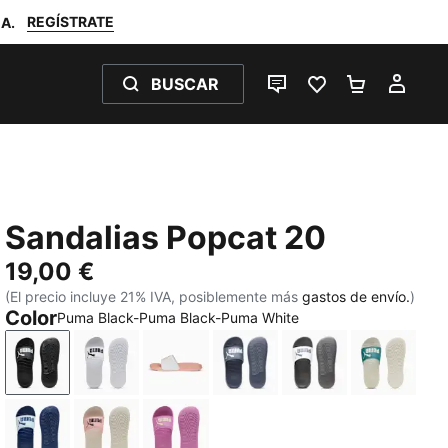
REGÍSTRATE
A.
BUSCAR
CHAT EN DIRECTO
FAVORITOS 0
MI BOLSA
MI C
Sandalias Popcat 20
19,00 €
(El precio incluye 21% IVA, posiblemente más
gastos de envío.
)
Color
Puma Black-Puma Black-Puma White
Puma Black-Puma Black-Puma White
Puma White-Puma Black
PUMA White-Apricot Blush
Inky Blue-PUMA White
PUMA White-Dark
Emerald 
Lucite-Blue Jewel
Rosy Outlook-Chocolate Brown-Alpine Snow
Mauve Pop-Apple Spritz