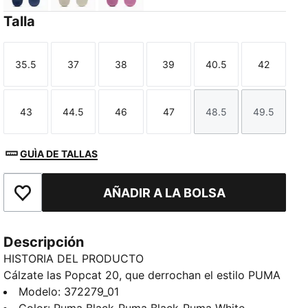
Talla
35.5
37
38
39
40.5
42
Talla
Talla
Talla
Talla
Talla
Talla
43
44.5
46
47
48.5
49.5
Talla
Talla
Talla
Talla
Talla
Talla
GUÌA DE TALLAS
AÑADIR A LA BOLSA
Añade a favoritos
Descripción
HISTORIA DEL PRODUCTO
Cálzate las Popcat 20, que derrochan el estilo PUMA
más clásico, y disfruta de un estilo y comodidad
Modelo
:
372279_01