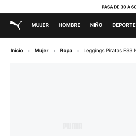
PASA DE 30 A 6
MUJER
HOMBRE
NIÑO
DEPORTE
PUMA.com
PUMA x TRANSFORMERS
PUMA x DORA THE EXPLORER
Zapatillas por menos de 70 €
Inicio
Mujer
Ropa
Leggings Piratas ESS 