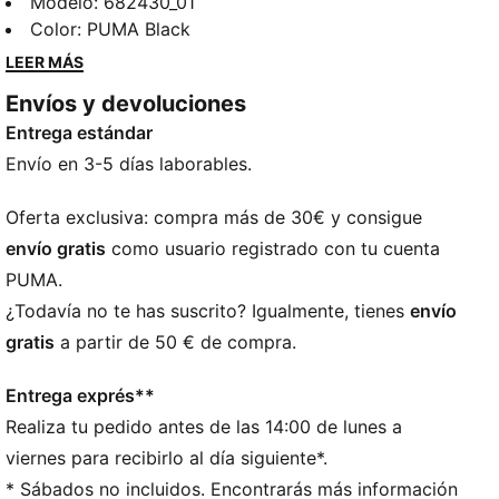
leggings piratas. Con un elegante estampado de
Modelo
:
682430_01
goma con el logotipo n.º 1 y una cintura elástica
Color
:
PUMA Black
ceñida, ofrecen un ajuste ceñido que se mueve
LEER MÁS
contigo. Perfectos para quienes viven la vida en
Envíos y devoluciones
movimiento. ¡Muestra tu orgullo PUMA!
Entrega estándar
DETALLES
Corte ajustado
Envío en 3-5 días laborables.
Punto simple
Largo de 3/4
Oferta exclusiva: compra más de 30€ y consigue
Talle medio
envío gratis
como usuario registrado con tu cuenta
Cintura elástica
PUMA.
Detalles de la marca PUMA
¿Todavía no te has suscrito? Igualmente, tienes
envío
gratis
a partir de 50 € de compra.
Entrega exprés**
Realiza tu pedido antes de las 14:00 de lunes a
viernes para recibirlo al día siguiente*.
* Sábados no incluidos. Encontrarás más información