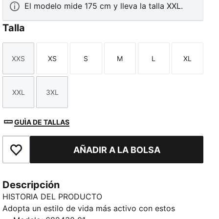
El modelo mide 175 cm y lleva la talla XXL.
Talla
XXS
XS
S
M
L
XL
Talla
Talla
Talla
Talla
Talla
Talla
XXL
3XL
Talla
Talla
GUÌA DE TALLAS
AÑADIR A LA BOLSA
Añade a favoritos
Descripción
HISTORIA DEL PRODUCTO
Adopta un estilo de vida más activo con estos