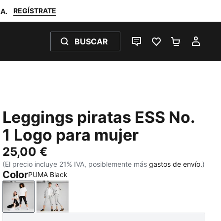
REGÍSTRATE
A.
BUSCAR
CHAT EN DIRECTO
FAVORITOS 0
MI BOLSA
MI C
Leggings piratas ESS No.
1 Logo para mujer
25,00 €
(El precio incluye 21% IVA, posiblemente más
gastos de envío.
)
Color
PUMA Black
PUMA Black
Light Gray Heather