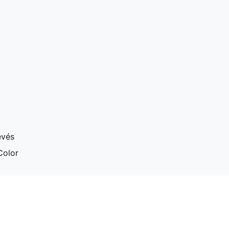
evés
Color