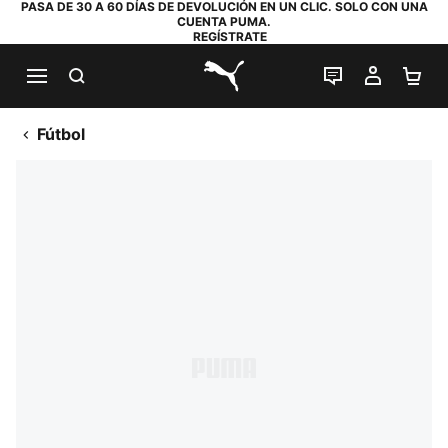
PASA DE 30 A 60 DÍAS DE DEVOLUCIÓN EN UN CLIC. SOLO CON UNA
CUENTA PUMA.
REGÍSTRATE
BUSCAR
CHAT EN DI
MI CUE
MI
PUMA.com
Fútbol