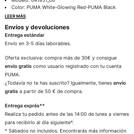
guantes de entrenamiento robustos, que proporciona
Modelo
:
041951_06
una comodidad y un agarre excelentes. Permiten
Color
:
PUMA White-Glowing Red-PUMA Black
buenos despejes de puños gracias al relieve de látex
LEER MÁS
en el dorso.
Envíos y devoluciones
DETALLES
Entrega estándar
Palma de látex multiagarre de 3 mm: Buen agarre y
durabilidad
Envío en 3-5 días laborables.
RC: Corte regular que proporciona un ajuste holgado
para controlar bien el balón
Oferta exclusiva: compra más de 30€ y consigue
Cuerpo de poliuretano: Material ligero que
envío gratis
como usuario registrado con tu cuenta
proporciona mayor comodidad de uso
PUMA.
Dorso de látex con detalles en relieve que aporta
¿Todavía no te has suscrito? Igualmente, tienes
envío
flexibilidad y mejora la potencia de golpeo
gratis
a partir de 50 € de compra.
Envoltura para el pulgar: Palma de látex extendida que
proporciona mayor superficie de agarre y comodidad
Entrega exprés**
Correa de látex en toda la circunferencia que ofrece
Realiza tu pedido antes de las 14:00 de lunes a viernes
un cierre seguro
para recibirlo al día siguiente*.
* Sábados no incluidos. Encontrarás más información