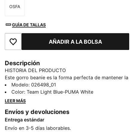
OSFA
Talla
GUÌA DE TALLAS
AÑADIR A LA BOLSA
Añade a favoritos
Descripción
HISTORIA DEL PRODUCTO
Este gorro beanie es la forma perfecta de mantener la
comodidad mientras representas a tu equipo. Con un
Modelo
:
026498_01
diseño que ofrece estilo y confort, exhibe con orgullo
Color
:
Team Light Blue-PUMA White
los colores de tu club, para que puedas mostrarle tu
LEER MÁS
apoyo durante todo el año. Ya estés animando desde
Envíos y devoluciones
las gradas o desafiando al frío, este gorro beanie
Entrega estándar
garantiza que tu lealtad esté siempre en primera
plana, haga el tiempo que haga.
Envío en 3-5 días laborables.