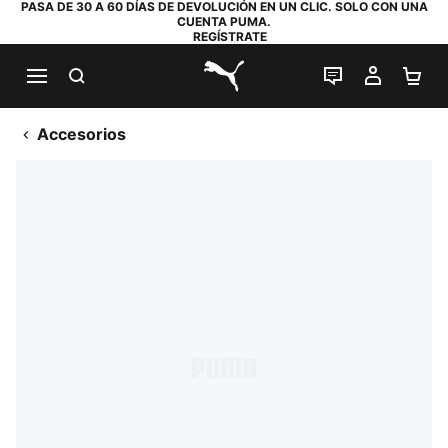
PASA DE 30 A 60 DÍAS DE DEVOLUCIÓN EN UN CLIC. SOLO CON UNA
CUENTA PUMA.
REGÍSTRATE
BUSCAR
CHAT EN DI
MI CUE
MI
PUMA.com
Accesorios