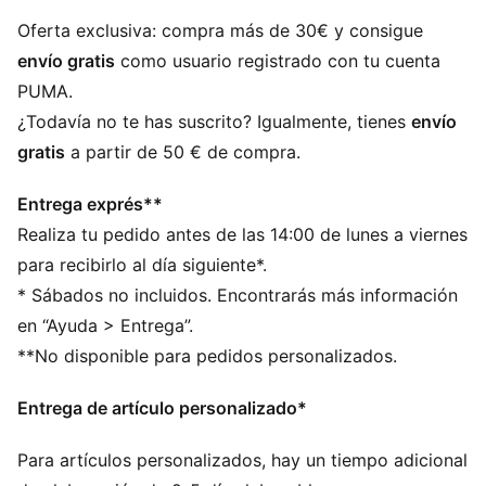
CARACTERÍSTICAS + BENEFICIOS
Producto fabricado con al menos un 50 % de
Oferta exclusiva: compra más de 30€ y consigue
materiales reciclados
envío gratis
como usuario registrado con tu cuenta
DETALLES
PUMA.
Producto con licencia oficial
¿Todavía no te has suscrito? Igualmente, tienes
envío
Gorro beanie con vuelta de punto de canalé
gratis
a partir de 50 € de compra.
Tejido de felpa
Escudo del club como etiqueta tejida en la parte
Entrega exprés**
delantera
Realiza tu pedido antes de las 14:00 de lunes a viernes
Ícono PUMA Cat bordado en el lateral
para recibirlo al día siguiente*.
* Sábados no incluidos. Encontrarás más información
en “Ayuda > Entrega”.
**No disponible para pedidos personalizados.
Entrega de artículo personalizado*
Para artículos personalizados, hay un tiempo adicional