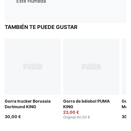
Esté Húmeda
TAMBIÉN TE PUEDE GUSTAR
Gorra trucker Borussia
Gorra de béisbol PUMA
Gorr
Dortmund KING
KING
Manc
23,00 €
30,00 €
30,0
Original
:
40,00 €