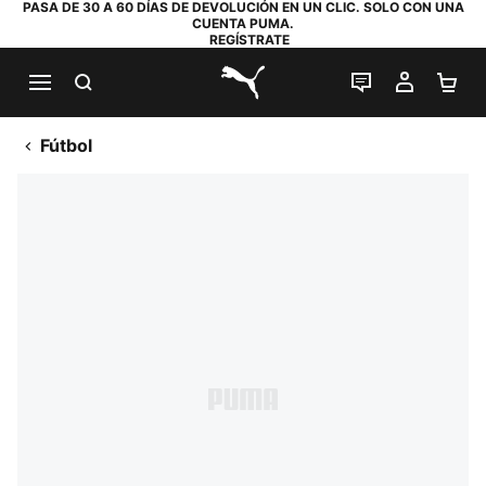
PASA DE 30 A 60 DÍAS DE DEVOLUCIÓN EN UN CLIC. SOLO CON UNA
CUENTA PUMA.
REGÍSTRATE
BUSCAR
CHAT EN DI
MI CUE
MI
PUMA.com
Fútbol