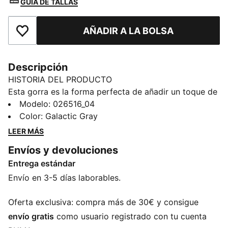
GUÌA DE TALLAS
AÑADIR A LA BOLSA
Añade a favoritos
Descripción
HISTORIA DEL PRODUCTO
Esta gorra es la forma perfecta de añadir un toque de
espíritu de equipo a cualquier atuendo. Con los
Modelo
:
026516_04
colores de tu club orgullosamente presentes, te
Color
:
Galactic Gray
permite mostrar tu lealtad allá donde vayas. Tanto si
LEER MÁS
estás en el partido, si se trata de un día informal o si
Envíos y devoluciones
simplemente estás disfrutando del sol, esta gorra
Entrega estándar
mantiene tu comodidad con estilo, al mismo tiempo
que representa a tu equipo con orgullo.
Envío en 3-5 días laborables.
CARACTERÍSTICAS + BENEFICIOS
Producto fabricado con al menos un 20 % de algodón
Oferta exclusiva: compra más de 30€ y consigue
reciclado
envío gratis
como usuario registrado con tu cuenta
DETALLES