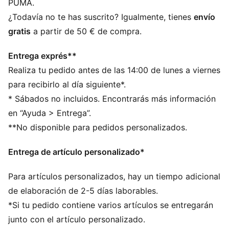
PUMA.
Producto con licencia oficial
¿Todavía no te has suscrito? Igualmente, tienes
envío
Gorra de béisbol con visera semicurva y corona alta
gratis
a partir de 50 € de compra.
Forma de 5 paneles
Cierre ajustable con clip metálico para un ajuste
Entrega exprés**
personalizado
Realiza tu pedido antes de las 14:00 de lunes a viernes
Panel frontal estructurado
Icono PUMA Cat bordado en la parte trasera
para recibirlo al día siguiente*.
* Sábados no incluidos. Encontrarás más información
en “Ayuda > Entrega”.
**No disponible para pedidos personalizados.
Entrega de artículo personalizado*
Para artículos personalizados, hay un tiempo adicional
de elaboración de 2-5 días laborables.
*Si tu pedido contiene varios artículos se entregarán
junto con el artículo personalizado.