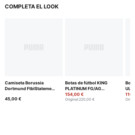
COMPLETA EL LOOK
Camiseta Borussia
Botas de fútbol KING
Bota
Dortmund FtblStatement
PLATINUM FG/AG
ULTI
Cellerator para hombre
PANTERA NEGRA unisex
154,00 €
110,
45,00 €
Original
:
220,00 €
Origi