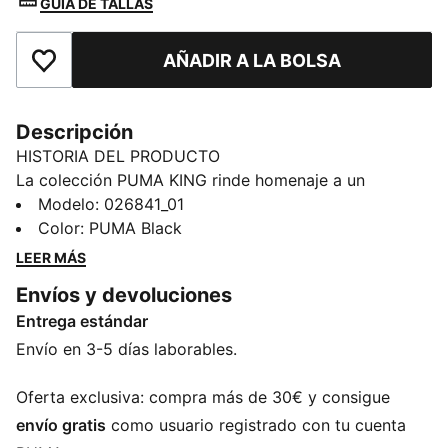
GUÌA DE TALLAS
AÑADIR A LA BOLSA
Añade a favoritos
Descripción
HISTORIA DEL PRODUCTO
La colección PUMA KING rinde homenaje a un
auténtico icono de la cultura de las gradas de los
Modelo
:
026841_01
estadios de fútbol. Con diseños inspirados en los
Color
:
PUMA Black
archivos y una marca atrevida, traslada el legado
LEER MÁS
deportivo al estilo cotidiano con una actitud
Envíos y devoluciones
inconfundible.
Entrega estándar
DETALLES
Ajuste estándar
Envío en 3-5 días laborables.
Visera precurvada
Cierre ajustable
Oferta exclusiva: compra más de 30€ y consigue
Detalles bordados
envío gratis
como usuario registrado con tu cuenta
Logotipo PUMA King bordado