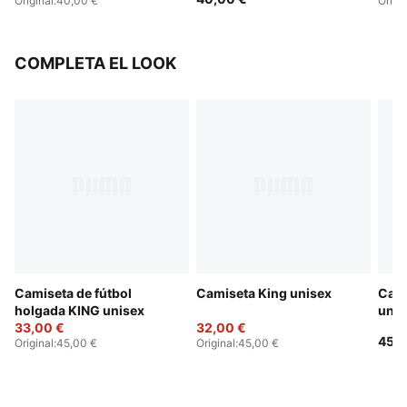
Original
:
40,00 €
Origi
COMPLETA EL LOOK
Camiseta de fútbol
Camiseta King unisex
Cami
holgada KING unisex
unis
33,00 €
32,00 €
45,0
Original
:
45,00 €
Original
:
45,00 €