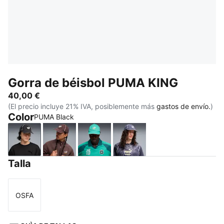
Gorra de béisbol PUMA KING
40,00 €
(El precio incluye 21% IVA, posiblemente más
gastos de envío.
)
Color
PUMA Black
PUMA Black
Chocolate Brown
Vibrant Green
Inky Depths
Talla
OSFA
Talla