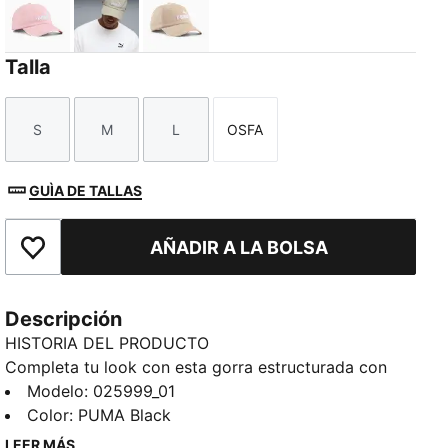
Rosy Outlook
Pebble Gray
Birch
Talla
S
M
L
OSFA
Talla
Talla
Talla
Talla
GUÌA DE TALLAS
AÑADIR A LA BOLSA
Añade a favoritos
Descripción
HISTORIA DEL PRODUCTO
Completa tu look con esta gorra estructurada con
visera precurvada y el logotipo PUMA n.º 1 bordado.
Modelo
:
025999_01
Con un perfil estándar y cierre de correa ajustable, es
Color
:
PUMA Black
perfecta para aquellos que quieren un estilo clásico,
LEER MÁS