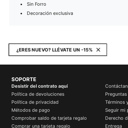
Sin Forro
Decoración exclusiva
¿ERES NUEVO? LLÉVATE UN -15%
SOPORTE
Desistir del contrato aquí
Contáctan
Política de devoluciones
Preguntas
Política de privacidad
Términos 
Métodos de pago
Seguir mi
Comprobar saldo de tarjeta regalo
Derecho de
Comprar una tarjeta regalo
Entrega