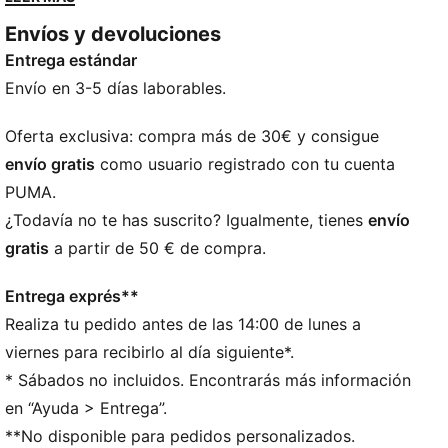
pero a la última sin ningún esfuerzo.
Envíos y devoluciones
DETALLES
Entrega estándar
Estilo gorra de béisbol
Ajuste estándar
Envío en 3-5 días laborables.
Gorra estructurada
Visera precurvada
Oferta exclusiva: compra más de 30€ y consigue
6 paneles con ojales bordados
envío gratis
como usuario registrado con tu cuenta
Logotipo PUMA bordado
PUMA.
Detalles de la marca PUMA
¿Todavía no te has suscrito? Igualmente, tienes
envío
gratis
a partir de 50 € de compra.
Entrega exprés**
Realiza tu pedido antes de las 14:00 de lunes a
viernes para recibirlo al día siguiente*.
* Sábados no incluidos. Encontrarás más información
en “Ayuda > Entrega”.
**No disponible para pedidos personalizados.