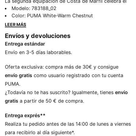
La segunda equipación de Costa de Marfil celebra el
agudo sentido del estilo del país y su icónica
Modelo
:
783188_02
influencia en la ropa urbana. Blanca, con toques
Color
:
PUMA White-Warm Chestnut
suaves de naranja y verde, es expresiva, llena de
LEER MÁS
carácter y está lista para el escenario mundial. Esta
Envíos y devoluciones
camiseta réplica, diseñada para la afición, combina el
Entrega estándar
mismo look de los jugadores con una silueta informal
y unos detalles y materiales que la convierten en una
Envío en 3-5 días laborables.
prenda ideal tanto para el día del partido como para
usar a diario.
Oferta exclusiva: compra más de 30€ y consigue
CARACTERÍSTICAS + BENEFICIOS
envío gratis
como usuario registrado con tu cuenta
CONTROL DE LA HUMEDAD: los tejidos técnicos
PUMA.
dryCELL disipan la humedad de la piel para
¿Todavía no te has suscrito? Igualmente, tienes
envío
mantenerte seco y cómodo
gratis
a partir de 50 € de compra.
Como parte del programa RE:FIBRE, esta prenda está
fabricada con al menos un 95 % de material reciclado
Entrega exprés**
procedente de residuos textiles y otros materiales
Realiza tu pedido antes de las 14:00 de lunes a viernes
usados
DETALLES
para recibirlo al día siguiente*.