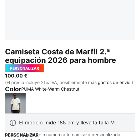
Camiseta Costa de Marfil 2.ª
equipación 2026 para hombre
PERSONALIZAR
100,00 €
(El precio incluye 21% IVA, posiblemente más
gastos de envío.
)
Color
PUMA White-Warm Chestnut
PUMA White-Warm Chestnut
El modelo mide 185 cm y lleva la talla M.
Añade un nombre o número a tu camiseta personalizada.
PERSONALIZAR