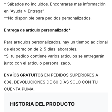
Corte: estándar
* Sábados no incluidos. Encontrarás más información
Material principal: jacquard de doble cara
en “Ayuda > Entrega”.
Cuello: cuello redondo
**No disponible para pedidos personalizados.
Manga corta
Detalles del equipo y PUMA
Entrega de artículo personalizado*
Paneles de malla para ventilación
Para artículos personalizados, hay un tiempo adicional
de elaboración de 2-5 días laborables.
*Si tu pedido contiene varios artículos se entregarán
junto con el artículo personalizado.
ENVÍOS GRATUITOS
EN PEDIDOS SUPERIORES A
60€. DEVOLUCIONES DE 60 DÍAS SOLO CON TU
CUENTA PUMA.
HISTORIA DEL PRODUCTO