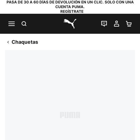
PASA DE 30 A 60 DÍAS DE DEVOLUCIÓN EN UN CLIC. SOLO CON UNA
CUENTA PUMA.
REGÍSTRATE
BUSCAR
CHAT EN DI
MI CUE
MI
PUMA.com
Chaquetas