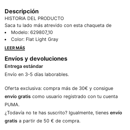
Descripción
HISTORIA DEL PRODUCTO
Saca tu lado más atrevido con esta chaqueta de
PUMA. Destaca con tu look gracias a sus aberturas de
Modelo
:
629807_10
cremallera con inserciones de malla, líneas de corte
Color
:
Flat Light Gray
curvas y una cintura que puedes ajustar a tu gusto.
LEER MÁS
Siente la energía, las sensaciones y redefine tu estilo.
Envíos y devoluciones
CARACTERÍSTICAS + BENEFICIOS
Entrega estándar
Producto fabricado con material 100 % reciclado,
excepto ribetes y adornos
Envío en 3-5 días laborables.
DETALLES
Corte extragrande
Oferta exclusiva: compra más de 30€ y consigue
Tejido de punto plano
envío gratis
como usuario registrado con tu cuenta
Chaqueta corta
PUMA.
Manga larga
¿Todavía no te has suscrito? Igualmente, tienes
envío
Cierre de cremallera
gratis
a partir de 50 € de compra.
Detalles de la marca PUMA