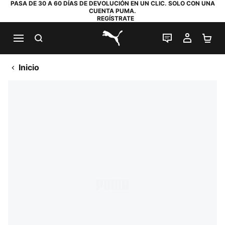
PASA DE 30 A 60 DÍAS DE DEVOLUCIÓN EN UN CLIC. SOLO CON UNA
CUENTA PUMA.
REGÍSTRATE
BUSCAR
CHAT EN DI
MI CUE
MI
PUMA.com
Inicio