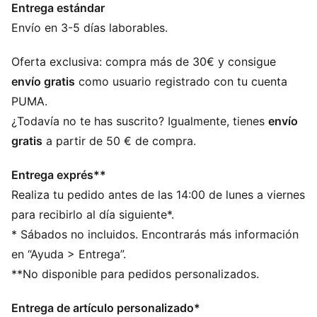
Entrega estándar
Corte semiajustado
Punto simple
Envío en 3-5 días laborables.
Largo por encima de la cintura
Cuello redondo
Oferta exclusiva: compra más de 30€ y consigue
Manga corta
envío gratis
como usuario registrado con tu cuenta
Detalles de la marca PUMA
PUMA.
¿Todavía no te has suscrito? Igualmente, tienes
envío
gratis
a partir de 50 € de compra.
Entrega exprés**
Realiza tu pedido antes de las 14:00 de lunes a viernes
para recibirlo al día siguiente*.
* Sábados no incluidos. Encontrarás más información
en “Ayuda > Entrega”.
**No disponible para pedidos personalizados.
Entrega de artículo personalizado*