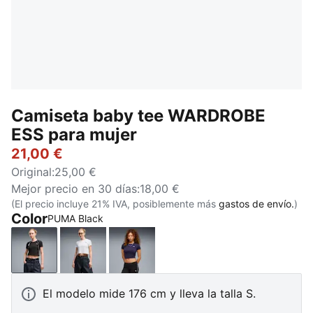
Camiseta baby tee WARDROBE
ESS para mujer
21,00 €
Original
:
25,00 €
Mejor precio en 30 días
:
18,00 €
(El precio incluye 21% IVA, posiblemente más
gastos de envío.
)
Color
PUMA Black
PUMA Black
PUMA White
Deep Plum
El modelo mide 176 cm y lleva la talla S.