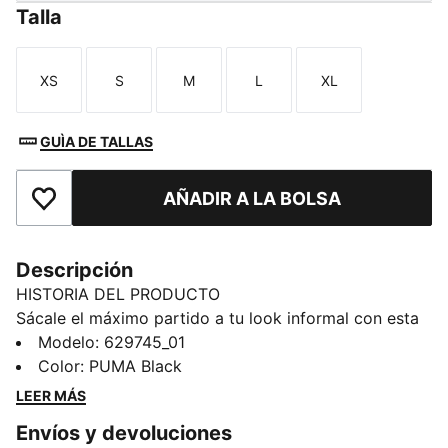
Talla
XS
S
M
L
XL
Talla
Talla
Talla
Talla
Talla
GUÌA DE TALLAS
AÑADIR A LA BOLSA
Añade a favoritos
Descripción
HISTORIA DEL PRODUCTO
Sácale el máximo partido a tu look informal con esta
minicamiseta. Gracias a sus sutiles detalles, es ideal si
Modelo
:
629745_01
te gusta vestir un look sencillo pero llamativo. Domina
Color
:
PUMA Black
tu estilo con PUMA y haz que cada día sea
LEER MÁS
inolvidable.
Envíos y devoluciones
DETALLES