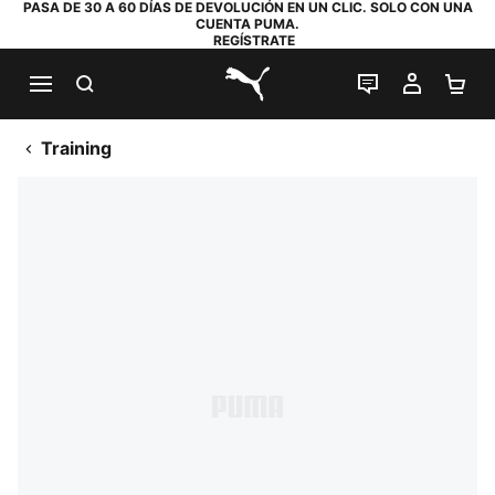
PASA DE 30 A 60 DÍAS DE DEVOLUCIÓN EN UN CLIC. SOLO CON UNA
CUENTA PUMA.
REGÍSTRATE
BUSCAR
CHAT EN DI
MI CUE
MI
PUMA.com
Training