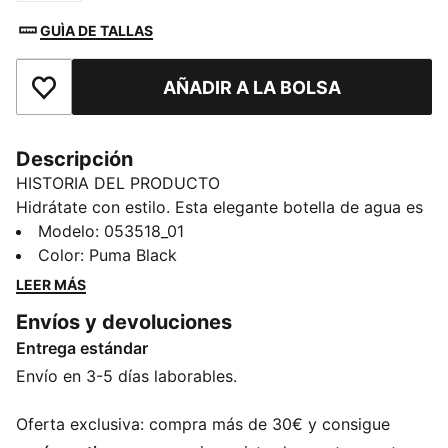
GUÌA DE TALLAS
AÑADIR A LA BOLSA
Añade a favoritos
Descripción
HISTORIA DEL PRODUCTO
Hidrátate con estilo. Esta elegante botella de agua es
el accesorio perfecto para tu estilo de vida activo.
Modelo
:
053518_01
Con un diseño a prueba de derrames y una práctica
Color
:
Puma Black
tapa abatible, podrás refrescarte fácilmente cuando lo
LEER MÁS
necesites. Tanto para ir al gimnasio como para salir a
Envíos y devoluciones
dar una vuelta, la botella de agua para entrenamiento
Entrega estándar
Sportstyle es tu compañera favorita para hidratarte.
DETALLES
Envío en 3-5 días laborables.
Forma clásica de botella de agua
La tapa abatible se abre con solo pulsar un botón
Oferta exclusiva: compra más de 30€ y consigue
El gancho metálico de seguridad evita que la botella