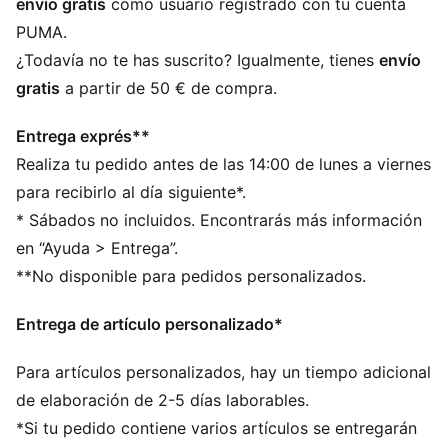
envío gratis
como usuario registrado con tu cuenta
se abra sin querer
PUMA.
Cuerpo transparente
¿Todavía no te has suscrito? Igualmente, tienes
envío
Gancho metálico de seguridad
gratis
a partir de 50 € de compra.
Gancho de plástico en la parte superior para facilitar
el transporte
Entrega exprés**
Logotipo PUMA vertical en la parte delantera
Realiza tu pedido antes de las 14:00 de lunes a viernes
7 x 22,5 x 7 cm (Al. x An. x Pr.) (0,6 l)
70 % tritán, 23 % polipropileno, 5 % silicona, 2 %
para recibirlo al día siguiente*.
acero inoxidable
* Sábados no incluidos. Encontrarás más información
en “Ayuda > Entrega”.
**No disponible para pedidos personalizados.
Entrega de artículo personalizado*
Para artículos personalizados, hay un tiempo adicional
de elaboración de 2-5 días laborables.
*Si tu pedido contiene varios artículos se entregarán