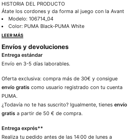
HISTORIA DEL PRODUCTO
Átate los cordones y da forma al juego con la Avant
Pro, llena de características. La tecnología ArmoYarns
Modelo
:
106714_04
envuelve el pie en el talón para un mejor ajuste en el
Color
:
PUMA Black-PUMA White
tobillo, mientras que el antepié está revestido de piel
LEER MÁS
que brinda una mayor comodidad y protección
Envíos y devoluciones
durante el juego. La suela combinada de 11 tacos
Entrega estándar
proporciona una tracción excepcional, libera la
presión del pie y transfiere energía al terreno de
Envío en 3-5 días laborables.
juego para un juego explosivo. Este es tu juego.
DETALLES
Oferta exclusiva: compra más de 30€ y consigue
Diseño de bota de caña media con ajuste estándar
envío gratis
como usuario registrado con tu cuenta
Empeine con piel en el antepié para mayor
PUMA.
protección y comodidad
¿Todavía no te has suscrito? Igualmente, tienes
envío
Suela de 11 tacos que combina tacos metálicos y de
gratis
a partir de 50 € de compra.
TPU
Cierre de cordones para un ajuste perfecto
Entrega exprés**
Tecnología ArmoYarns en el talón para un ajuste
Realiza tu pedido antes de las 14:00 de lunes a
mejor y más duradero alrededor del tobillo