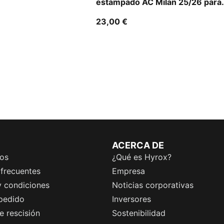
estampado AC Milan 25/26 para
hombre
23,00 €
ACERCA DE
os
¿Qué es Hyrox?
 frecuentes
Empresa
y condiciones
Noticias corporativas
 pedido
Inversores
 rescisión
Sostenibilidad