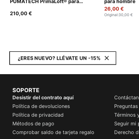
PUMATECH PrimaLoft® para
para hombre
hombre
26,00 €
210,00 €
Original
:
30,00 €
¿ERES NUEVO? LLÉVATE UN -15%
SOPORTE
Desistir del contrato aquí
Contáctan
Política de devoluciones
Preguntas
Política de privacidad
Términos 
Métodos de pago
Seguir mi
Comprobar saldo de tarjeta regalo
Derecho de