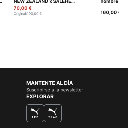
NEW ZEALAND x SALEHE
hombre
BEMBURY para hombre
70,00 €
160,00 €
Original
:
100,00 €
MANTENTE AL DÍA
Suscribirse a la newsletter
EXPLORAR
LA MEJOR FORMA DE COMPRAR