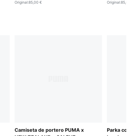
Original
:
85,00 €
Original
:
85,00 €
Camiseta de portero PUMA x
Parka con c