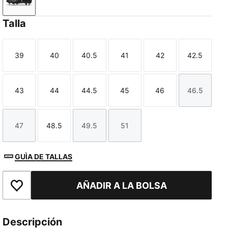
PUMA Black-PUMA White
Talla
39
40
40.5
41
42
42.5
Talla
Talla
Talla
Talla
Talla
Talla
43
44
44.5
45
46
46.5
Talla
Talla
Talla
Talla
Talla
Talla
47
48.5
49.5
51
Talla
Talla
Talla
Talla
GUÌA DE TALLAS
AÑADIR A LA BOLSA
Añade a favoritos
Descripción