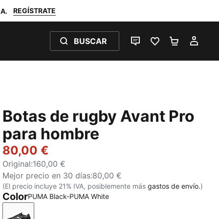
REGÍSTRATE
A.
BUSCAR
CHAT EN DIRECTO
FAVORITOS 0
MI BOLSA
MI C
Botas de rugby Avant Pro
para hombre
80,00 €
Original
:
160,00 €
Mejor precio en 30 días
:
80,00 €
(El precio incluye 21% IVA, posiblemente más
gastos de envío.
)
Color
PUMA Black-PUMA White