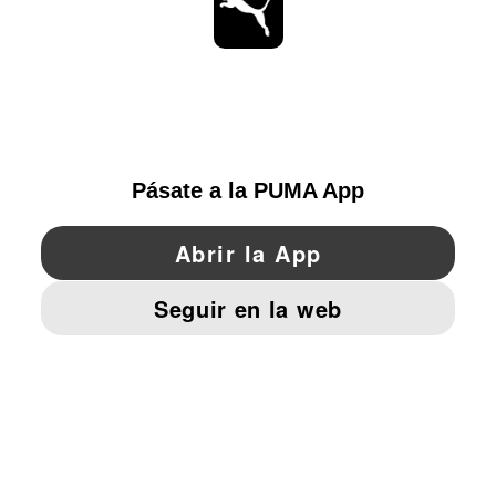
MANTENTE AL DÍA
EXPLORAR
SPAIN
YouTube
Twitter
Pinterest
Instagram
Facebo
© PUMA EUROPE GMBH, 2026. TODOS LOS DERECHOS RESERVADOS
AVISO LEGAL Y DATOS LEGALES