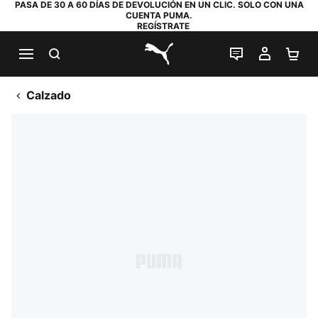
PASA DE 30 A 60 DÍAS DE DEVOLUCIÓN EN UN CLIC. SOLO CON UNA
CUENTA PUMA.
REGÍSTRATE
BUSCAR
CHAT EN DI
MI CUE
MI
PUMA.com
Calzado