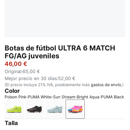
Botas de fútbol ULTRA 6 MATCH
FG/AG juveniles
46,00 €
Original
:
65,00 €
Mejor precio en 30 días
:
52,00 €
(El precio incluye 21% IVA, posiblemente más
gastos de envío.
)
Color
Poison Pink-PUMA White-Sun Stream-Bright Aqua-PUMA Black
Yellow Alert-PUMA Black-Glowing Red-Lime Squeez
PUMA Black-PUMA Red
Icy Blue-PUMA White-Blue Jewel
Poison Pink-PUMA White
Talla