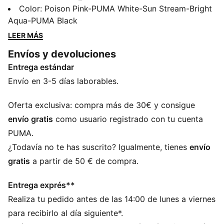
velocistas prometedores, presenta un nuevo empeine
Color
:
Poison Pink-PUMA White-Sun Stream-Bright
de malla técnica, suela SPEEDSYSTEM de PUMA y un
Aqua-PUMA Black
diseño de tacos FastTrax con tracción
LEER MÁS
multidireccional. Sus tres tacos redondeados en el
Envíos y devoluciones
lado externo te permiten pasar del terreno firme al
Entrega estándar
césped artificial. Juegues donde juegues, hazlo a toda
velocidad.
Envío en 3-5 días laborables.
CARACTERÍSTICAS + BENEFICIOS
El empeine de las botas está fabricado con al menos
Oferta exclusiva: compra más de 30€ y consigue
un 30 % de materiales reciclados
envío gratis
como usuario registrado con tu cuenta
ACELERACIÓN: el diseño patentado de la suela
PUMA.
SPEEDSYSTEM de PUMA combina un material base
¿Todavía no te has suscrito? Igualmente, tienes
envío
de fibra de alto rendimiento con un revolucionario
gratis
a partir de 50 € de compra.
sistema de tacos para maximizar el retorno de energía
y acelerar más rápido.
Entrega exprés**
TRACCIÓN: su diseño combina los tacos FastTrax
Realiza tu pedido antes de las 14:00 de lunes a viernes
patentados por PUMA con otros redondeados en el
lateral para proporcionar una tracción óptima en
para recibirlo al día siguiente*.