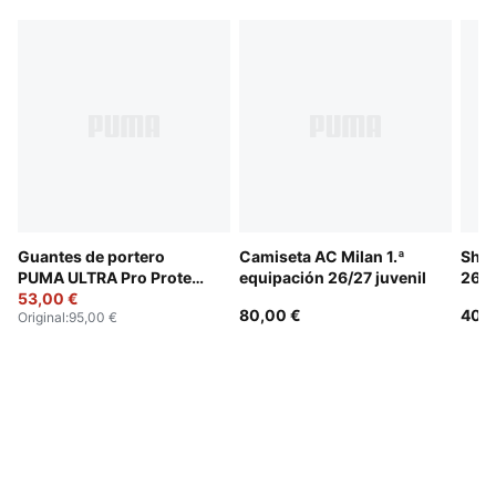
Guantes de portero
Camiseta AC Milan 1.ª
Shor
PUMA ULTRA Pro Protect
equipación 26/27 juvenil
26/2
juveniles
53,00 €
80,00 €
40,0
Original
:
95,00 €