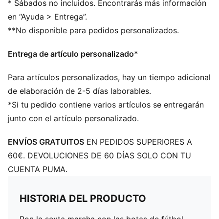
terreno firme y césped artificial
* Sábados no incluidos. Encontrarás más información
ESTABILIDAD: la estructura de soporte ligero
en “Ayuda > Entrega”.
estabiliza el pie dentro de la bota para permitir
**No disponible para pedidos personalizados.
cambios de dirección rápidos
DETALLES
Entrega de artículo personalizado*
Ajuste estándar a estrecho
Tipo de puntera: redondeada
Para artículos personalizados, hay un tiempo adicional
Cierre: con cordones
de elaboración de 2-5 días laborables.
Tipo de talón: plano
*Si tu pedido contiene varios artículos se entregarán
Empeine de malla ligera
Revestimiento GripControl que proporciona un
junto con el artículo personalizado.
excelente control del balón
FG/AG: adecuadas para el uso en superficies naturales
ENVÍOS GRATUITOS
EN PEDIDOS SUPERIORES A
duras y césped artificial
60€. DEVOLUCIONES DE 60 DÍAS SOLO CON TU
PUMA Juvenil: recomendado para niños y
CUENTA PUMA.
adolescentes de 8 a 16 años
HISTORIA DEL PRODUCTO