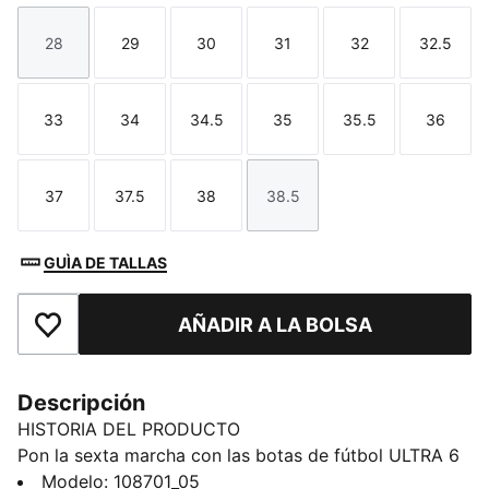
28
29
30
31
32
32.5
Talla
Talla
Talla
Talla
Talla
Talla
33
34
34.5
35
35.5
36
Talla
Talla
Talla
Talla
Talla
Talla
37
37.5
38
38.5
Talla
Talla
Talla
Talla
GUÌA DE TALLAS
AÑADIR A LA BOLSA
Añade a favoritos
Descripción
HISTORIA DEL PRODUCTO
Pon la sexta marcha con las botas de fútbol ULTRA 6
de PUMA. Esta versión de las ULTRA, perfecta para
Modelo
:
108701_05