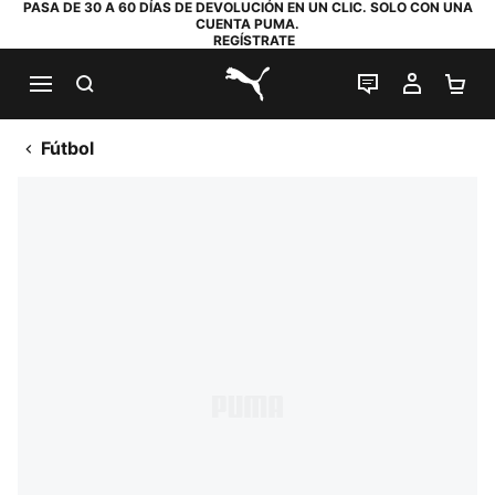
PASA DE 30 A 60 DÍAS DE DEVOLUCIÓN EN UN CLIC. SOLO CON UNA
CUENTA PUMA.
REGÍSTRATE
BUSCAR
CHAT EN DI
MI CUE
MI
PUMA.com
Fútbol