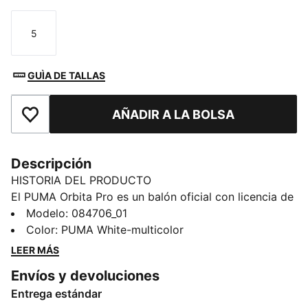
5
Talla
GUÌA DE TALLAS
AÑADIR A LA BOLSA
Añade a favoritos
Descripción
HISTORIA DEL PRODUCTO
El PUMA Orbita Pro es un balón oficial con licencia de
la Premier League para la temporada 25/26. Sus
Modelo
:
084706_01
32 paneles de tamaño uniforme garantizan un peso y
Color
:
PUMA White-multicolor
un equilibrio precisos, mientras que el moldeado de
LEER MÁS
alta frecuencia proporciona resistencia, retención de
Envíos y devoluciones
la forma y un tacto suave, llueva o haga sol. La
Entrega estándar
edición Thrill está pensada para la recta final de la