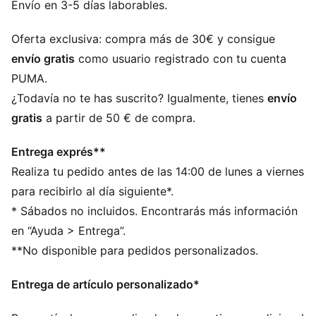
temporada, cuando cada momento importa. El balón
Envío en 3-5 días laborables.
de fútbol decisivo para los goleadores decisivos.
DETALLES
Oferta exclusiva: compra más de 30€ y consigue
Balón de THB moldeado: retención de la forma y
envío gratis
como usuario registrado con tu cuenta
absorción del agua reducida excelentes
PUMA.
Configuración de 32 paneles: configuración
¿Todavía no te has suscrito? Igualmente, tienes
envío
perfectamente equilibrada de paneles que favorece un
gratis
a partir de 50 € de compra.
vuelo recto y consistente
Exterior de PU texturizado de 0,4 mm: Aerodinamismo
Entrega exprés**
mejorado
Realiza tu pedido antes de las 14:00 de lunes a viernes
Capa de espuma de TPE de 3,00 mm: rebote
mejorado y más potencia
para recibirlo al día siguiente*.
Cámara de aire de caucho con válvula PAL (PUMA Air
* Sábados no incluidos. Encontrarás más información
Lock): retención del aire y rebote excelentes
en “Ayuda > Entrega”.
FIFA® Quality: garantiza un nivel de rendimiento
**No disponible para pedidos personalizados.
excelente
Detalles de la marca PUMA
Entrega de artículo personalizado*