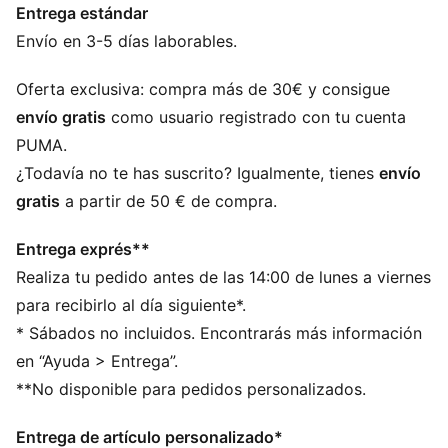
Entrega estándar
DETALLES
Ancho: estándar
Envío en 3-5 días laborables.
Tipo de puntera: redondeada
Cierre: sin cordones
Oferta exclusiva: compra más de 30€ y consigue
Correas elásticas
envío gratis
como usuario registrado con tu cuenta
Tipo de talón: plano
PUMA.
Logotipo PUMA Cat
¿Todavía no te has suscrito? Igualmente, tienes
envío
PUMA Niños: recomendado para niños de 4 a 8 años
gratis
a partir de 50 € de compra.
Entrega exprés**
Realiza tu pedido antes de las 14:00 de lunes a viernes
para recibirlo al día siguiente*.
* Sábados no incluidos. Encontrarás más información
en “Ayuda > Entrega”.
**No disponible para pedidos personalizados.
Entrega de artículo personalizado*