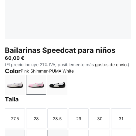
Bailarinas Speedcat para niños
60,00 €
(El precio incluye 21% IVA, posiblemente más
gastos de envío.
)
Color
Pink Shimmer-PUMA White
Lavender Pop-PUMA White
Pink Shimmer-PUMA White
PUMA Black-PUMA White-Warm W
Talla
27.5
28
28.5
29
30
31
Talla
Talla
Talla
Talla
Talla
Talla