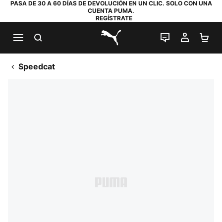
PASA DE 30 A 60 DÍAS DE DEVOLUCIÓN EN UN CLIC. SOLO CON UNA
CUENTA PUMA.
REGÍSTRATE
BUSCAR
CHAT EN DI
MI CUE
MI
PUMA.com
Speedcat