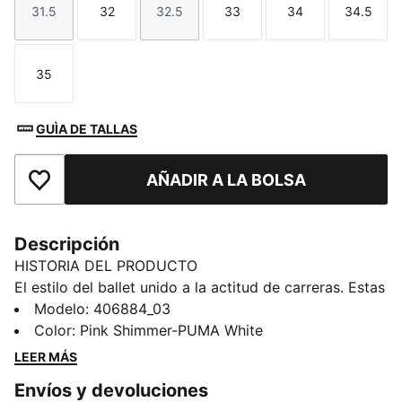
31.5
32
32.5
33
34
34.5
Talla
Talla
Talla
Talla
Talla
Talla
35
Talla
GUÌA DE TALLAS
AÑADIR A LA BOLSA
Añade a favoritos
Descripción
HISTORIA DEL PRODUCTO
El estilo del ballet unido a la actitud de carreras. Estas
cómodas bailarinas sin cordones para niños alimentan
Modelo
:
406884_03
grandes imaginaciones y aventuras aún más grandes.
Color
:
Pink Shimmer-PUMA White
Son suaves, fáciles y divertidas de usar, con detalles
LEER MÁS
atrevidos de PUMA que ayudan a los niños a destacar
Envíos y devoluciones
dondequiera que el día los lleve.