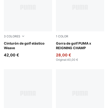
3
COLORES
1
COLOR
Puma Black
Cinturón de golf elástico
Deep Navy
Gorra de golf PUMA x
Weave
REIGNING CHAMP
42,00 €
28,00 €
Original
:
40,00 €