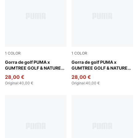
1
COLOR
1
COLOR
Warm White-Fudge
Gorra de golf PUMA x
Sandstone
Gorra de golf PUMA x
GUMTREE GOLF & NATURE
GUMTREE GOLF & NATURE
CLUB
CLUB
28,00 €
28,00 €
Original
:
40,00 €
Original
:
40,00 €