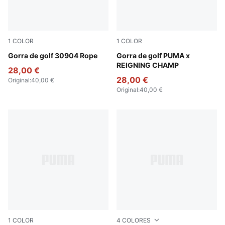
1
COLOR
1
COLOR
Luso Green
Gorra de golf 30904 Rope
Zen Blue
Gorra de golf PUMA x
REIGNING CHAMP
28,00 €
28,00 €
Original
:
40,00 €
Original
:
40,00 €
1
COLOR
4
COLORES