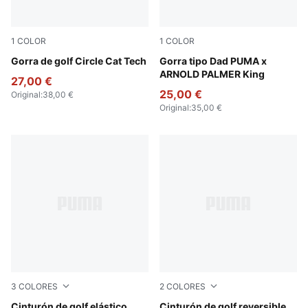
1
COLOR
1
COLOR
White Glow
Gorra de golf Circle Cat Tech
Alpine Snow-Forest Green
Gorra tipo Dad PUMA x
ARNOLD PALMER King
27,00 €
25,00 €
Original
:
38,00 €
Original
:
35,00 €
3
COLORES
2
COLORES
White Glow
Cinturón de golf elástico
Bright White
Cinturón de golf reversible