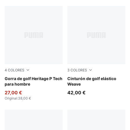
4
COLORES
3
COLORES
White Glow-PUMA Black
Gorra de golf Heritage P Tech
Platino Gray
Cinturón de golf elástico
para hombre
Weave
27,00 €
42,00 €
Original
:
38,00 €