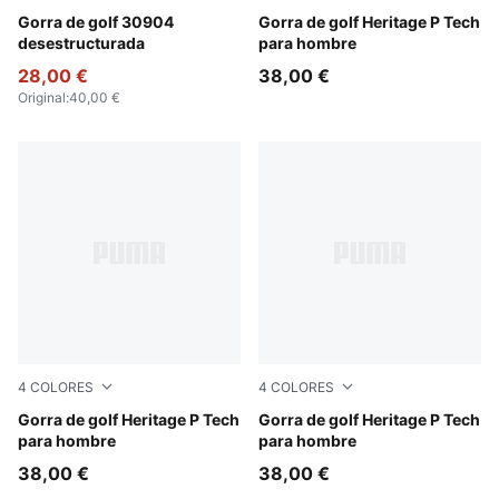
Luso Green
Gorra de golf 30904
White Glow-Platino Gray
Gorra de golf Heritage P Tech
desestructurada
para hombre
28,00 €
38,00 €
Original
:
40,00 €
4
COLORES
4
COLORES
PUMA Black-White Glow
Gorra de golf Heritage P Tech
Deep Navy-White Glow
Gorra de golf Heritage P Tech
para hombre
para hombre
38,00 €
38,00 €