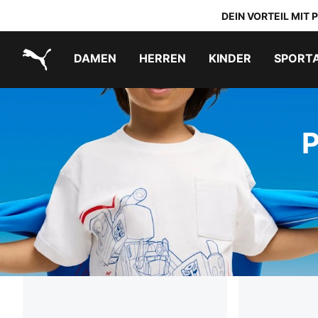
DEIN VORTEIL MIT
DAMEN
HERREN
KINDER
SPORT
PUMA.com
PUMA x TRANSFORMERS
PUMA x TRANSFORMERS
PUMA x DORA THE EXPLORER
Schuhe zum Reinschlüpfen