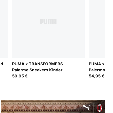
ed
PUMA x TRANSFORMERS
PUMA x TR
Palermo Sneakers Kinder
Palermo Sn
59,95 €
54,95 €
NACH ISTANBUL KOMMT ATHEN