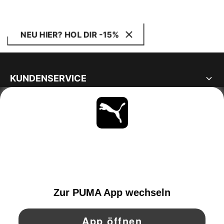
NEU HIER? HOL DIR -15%
KUNDENSERVICE
ÜBER
BLEIBE IMMER AUF DEM LAUFENDEN
ENTDECKEN
GERMANY
YouTube
Twitter
Pinterest
Instagram
Facebo