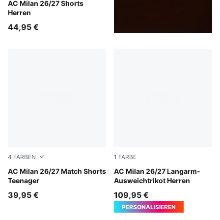
Flat Dark Gray-Glowing Red
AC Milan 26/27 Shorts
Herren
44,95 €
4
FARBEN
1
FARBE
Flat Dark Gray-Glowing Red
AC Milan 26/27 Match Shorts
Flat Dark Gray-Glowing Red
AC Milan 26/27 Langarm-
Teenager
Ausweichtrikot Herren
39,95 €
109,95 €
PERSONALISIEREN