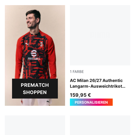
1
FARBE
Flat Dark Gray-Glowing Red
AC Milan 26/27 Authentic
PREMATCH
Langarm-Ausweichtrikot
SHOPPEN
Herren
159,95 €
PERSONALISIEREN