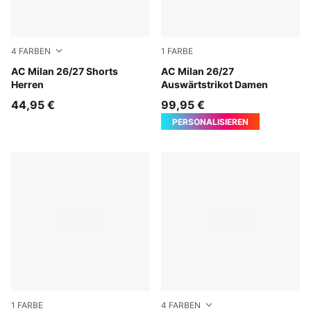
4
FARBEN
1
FARBE
PUMA White-Victory Gold
AC Milan 26/27 Shorts
PUMA White-Victory Gold
AC Milan 26/27
Herren
Auswärtstrikot Damen
44,95 €
99,95 €
PERSONALISIEREN
1
FARBE
4
FARBEN