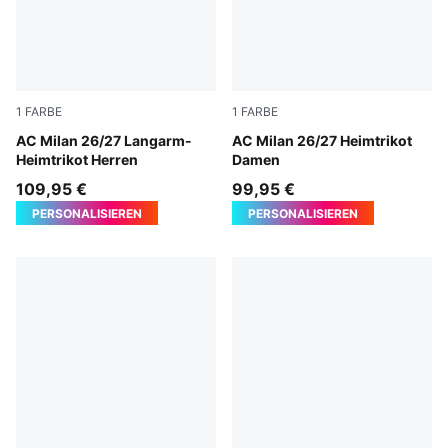
1
FARBE
1
FARBE
PUMA Black-For All Time Red
AC Milan 26/27 Langarm-
PUMA Black-For All Time Re
AC Milan 26/27 Heimtrikot
Heimtrikot Herren
Damen
109,95 €
99,95 €
PERSONALISIEREN
PERSONALISIEREN