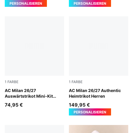
PERSONALISIEREN
PERSONALISIEREN
1
FARBE
1
FARBE
PUMA White-Victory Gold
AC Milan 26/27
PUMA Black-For All Time Re
AC Milan 26/27 Authentic
Auswärtstrikot Mini-Kit
Heimtrikot Herren
Kinder
74,95 €
149,95 €
PERSONALISIEREN