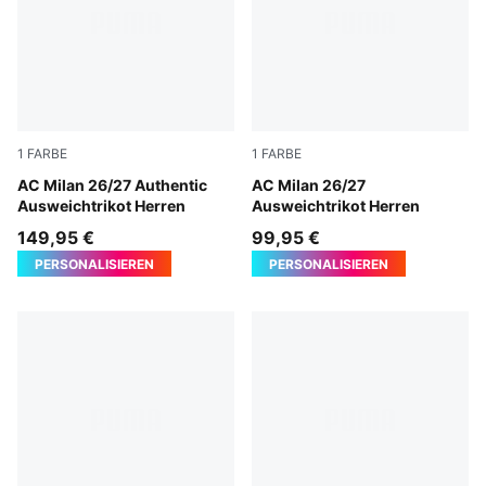
1
FARBE
1
FARBE
Flat Dark Gray-Glowing Red
AC Milan 26/27 Authentic
Flat Dark Gray-Glowing Red
AC Milan 26/27
Ausweichtrikot Herren
Ausweichtrikot Herren
149,95 €
99,95 €
PERSONALISIEREN
PERSONALISIEREN