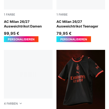
1
FARBE
1
FARBE
Flat Dark Gray-Glowing Red
AC Milan 26/27
Flat Dark Gray-Glowing Red
AC Milan 26/27
Ausweichtrikot Damen
Ausweichtrikot Teenager
99,95 €
79,95 €
PERSONALISIEREN
PERSONALISIEREN
4
FARBEN