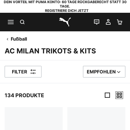
DEIN VORTEIL MIT PUMA KONTO: 60 TAGE RÜCKGABERECHT STATT 30
TAGE.
REGISTRIERE DICH JETZT
SUCHEN
LIVE-CHAT
MEIN K
WA
PUMA.com
Fußball
AC MILAN TRIKOTS & KITS
FILTER
EMPFOHLEN
SORTIEREN NACH
134 PRODUKTE
134 Produkte