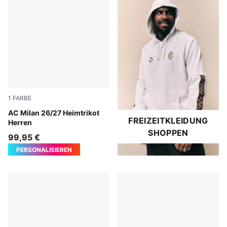
1
FARBE
PUMA Black-For All Time Red
AC Milan 26/27 Heimtrikot
FREIZEITKLEIDUNG
Herren
SHOPPEN
99,95 €
PERSONALISIEREN