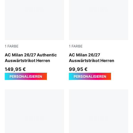
1
FARBE
1
FARBE
PUMA White-Victory Gold
AC Milan 26/27 Authentic
PUMA White-Victory Gold
AC Milan 26/27
Auswärtstrikot Herren
Auswärtstrikot Herren
149,95 €
99,95 €
PERSONALISIEREN
PERSONALISIEREN