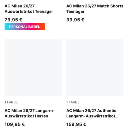
PUMA White-Victory Gold
AC Milan 26/27
PUMA White-Victory Gold
AC Milan 26/27 Match Shorts
Auswärtstrikot Teenager
Teenager
79,95 €
39,95 €
PERSONALISIEREN
1
FARBE
1
FARBE
PUMA White-Victory Gold
AC Milan 26/27 Langarm-
PUMA White-Victory Gold
AC Milan 26/27 Authentic
Auswärtstrikot Herren
Langarm-Auswärtstrikot
Herren
109,95 €
159,95 €