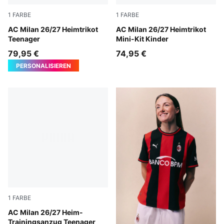
1
FARBE
1
FARBE
PUMA Black-For All Time Red
AC Milan 26/27 Heimtrikot
PUMA Black-For All Time Re
AC Milan 26/27 Heimtrikot
Teenager
Mini-Kit Kinder
79,95 €
74,95 €
PERSONALISIEREN
1
FARBE
PUMA Black-For All Time Red
AC Milan 26/27 Heim-
Trainingsanzug Teenager