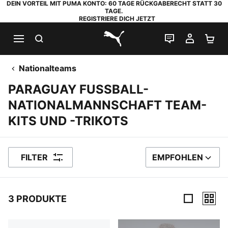
DEIN VORTEIL MIT PUMA KONTO: 60 TAGE RÜCKGABERECHT STATT 30
TAGE.
REGISTRIERE DICH JETZT
SUCHEN
LIVE-CHAT
MEIN K
WA
PUMA.com
Nationalteams
PARAGUAY FUSSBALL-
NATIONALMANNSCHAFT TEAM-
KITS UND -TRIKOTS
FILTER
EMPFOHLEN
SORTIEREN NACH
3 PRODUKTE
3 Produkte