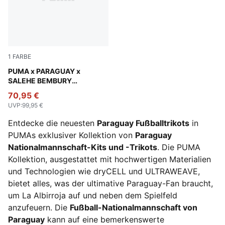
1
FARBE
Wild Berry-Plum Wine
PUMA x PARAGUAY x
SALEHE BEMBURY
Torwarttrikot Herren
70,95 €
UVP
:
99,95 €
Entdecke die neuesten
Paraguay Fußballtrikots
in
PUMAs exklusiver Kollektion von
Paraguay
Nationalmannschaft-Kits und -Trikots
. Die PUMA
Kollektion, ausgestattet mit hochwertigen Materialien
und Technologien wie dryCELL und ULTRAWEAVE,
bietet alles, was der ultimative Paraguay-Fan braucht,
um La Albirroja auf und neben dem Spielfeld
anzufeuern. Die
Fußball-Nationalmannschaft von
Paraguay
kann auf eine bemerkenswerte