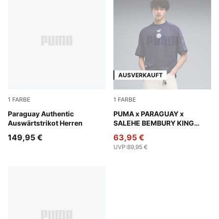
AUSVERKAUFT
1
FARBE
1
FARBE
New Navy-Tropical Blue
Paraguay Authentic
PUMA Navy
PUMA x PARAGUAY x
Auswärtstrikot Herren
SALEHE BEMBURY KING
Trikot Herren
149,95 €
63,95 €
UVP
:
89,95 €