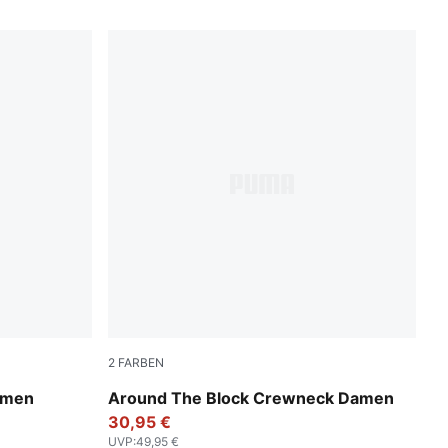
2
FARBEN
Puma White
Damen
Around The Block Crewneck Damen
30,95 €
UVP
:
49,95 €