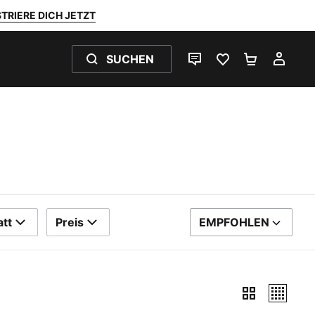
TRIERE DICH JETZT
SUCHEN
LIVE-CHAT
FAVORITEN 0
WARENKO
MEI
tt
Preis
EMPFOHLEN
SORTIEREN NACH