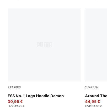
2
FARBEN
2
FARBEN
Puma Black
Puma Black
ESS No. 1 Logo Hoodie Damen
Around The
30,95 €
44,95 €
UVP
:
49,95 €
UVP
:
54,95 €