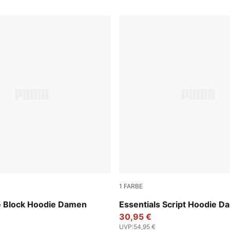
1
FARBE
er
Intense Lavender
 Block Hoodie Damen
Essentials Script Hoodie 
30,95 €
UVP
:
54,95 €