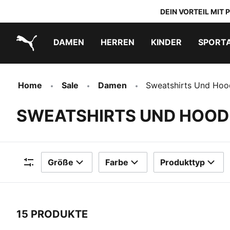
DEIN VORTEIL MIT
DAMEN
HERREN
KINDER
SPORT
PUMA.com
PUMA x TRANSFORMERS
PUMA x DORA THE EXPLORER
Schuhe zum Reinschlüpfen
Home
Sale
Damen
Sweatshirts Und Hoo
SWEATSHIRTS UND HOODI
Größe
Farbe
Produkttyp
Filter
15 PRODUKTE