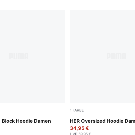
1
FARBE
Alpine Snow
 Block Hoodie Damen
HER Oversized Hoodie Da
34,95 €
UVP
:
59,95 €