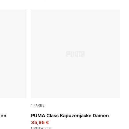
1
FARBE
Puma Black
men
PUMA Class Kapuzenjacke Damen
35,95 €
UVP
:
64,95 €