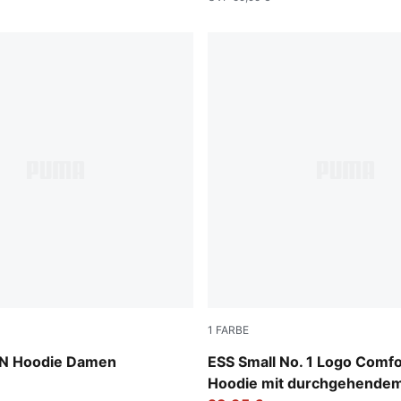
1
FARBE
Puma Black
 Hoodie Damen
ESS Small No. 1 Logo Comfo
Hoodie mit durchgehende