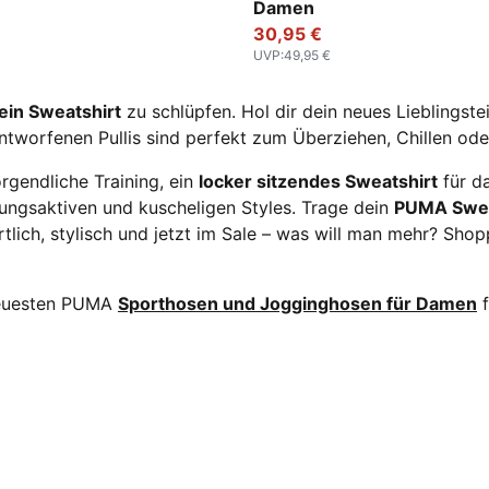
Damen
30,95 €
UVP
:
49,95 €
ein Sweatshirt
zu schlüpfen. Hol dir dein neues Lieblingste
 entworfenen Pullis sind perfekt zum Überziehen, Chillen ode
rgendliche Training, ein
locker sitzendes Sweatshirt
für d
ungsaktiven und kuscheligen Styles. Trage dein
PUMA Swea
tlich, stylisch und jetzt im Sale – was will man mehr? Sh
 neuesten PUMA
Sporthosen und Jogginghosen für Damen
f