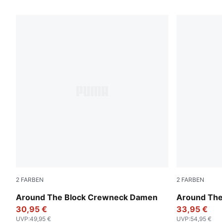
15 Produkte
2
FARBEN
2
FARBEN
Cool Weather
Cool Weath
Around The Block Crewneck Damen
Around The
30,95 €
33,95 €
UVP
:
49,95 €
UVP
:
54,95 €