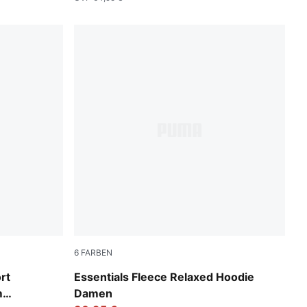
6
FARBEN
Gray Sky
rt
Essentials Fleece Relaxed Hoodie
m
Damen