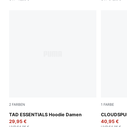
2
FARBEN
1
FARBE
Puma Black
Fresh Water
TAD ESSENTIALS Hoodie Damen
CLOUDSPUN
29,95 €
40,95 €
UVP
:
54,95 €
UVP
:
54,95 €