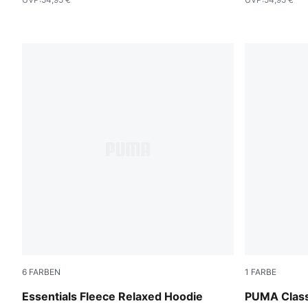
6
FARBEN
1
FARBE
Rose Latte
Rosy Outlo
Essentials Fleece Relaxed Hoodie
PUMA Class