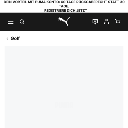
DEIN VORTEIL MIT PUMA KONTO: 60 TAGE RÜCKGABERECHT STATT 30
TAGE.
REGISTRIERE DICH JETZT
SUCHEN
LIVE-CHAT
MEIN K
WA
PUMA.com
Golf