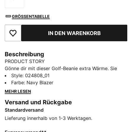
Größe
GRÖSSENTABELLE
IN DEN WARENKORB
Zu Favoriten hinzufügen
Beschreibung
PRODUCT STORY
Gönne dir mit dieser Golf-Beanie extra Wärme. Sie
verfügt über einen Bommel und ein Funktionsfutter aus
Style
:
024808_01
Fleece, das dich bis zum 18. Loch wärmt.
Farbe
:
Navy Blazer
DETAILS
MEHR LESEN
Warmes Funktionsmaterial mit Fleecefutter
Versand und Rückgabe
Etikett mit gesticktem P
Standardversand
Rippstrickmuster ohne Seitennähte
Bommel oben
Lieferung innerhalb von 1-3 Werktagen.