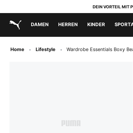
DEIN VORTEIL MIT
DAMEN
HERREN
KINDER
SPORT
PUMA.com
PUMA x TRANSFORMERS
PUMA x DORA THE EXPLORER
Schuhe zum Reinschlüpfen
Home
Lifestyle
Wardrobe Essentials Boxy Be