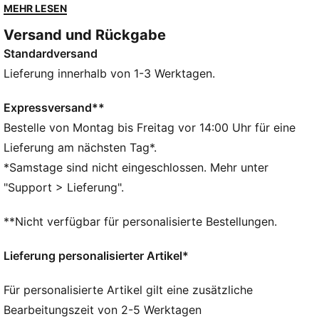
modernem Design – für ein angenehmes Tragegefühl
MEHR LESEN
und einen coolen Look, egal wohin dein Tag dich
Versand und Rückgabe
führt.
Standardversand
FEATURES + VORTEILE
Hergestellt aus mindestens 20 % recycelter
Lieferung innerhalb von 1-3 Werktagen.
Baumwolle
DETAILS
Expressversand**
Hauptmaterial: Single Jersey
Bestelle von Montag bis Freitag vor 14:00 Uhr für eine
Rundhalsausschnitt
Lieferung am nächsten Tag*.
Tiefe Schulter
*Samstage sind nicht eingeschlossen. Mehr unter
Kurze Ärmel
"Support > Lieferung".
PUMA Branding-Details
**Nicht verfügbar für personalisierte Bestellungen.
Lieferung personalisierter Artikel*
Für personalisierte Artikel gilt eine zusätzliche
Bearbeitungszeit von 2-5 Werktagen