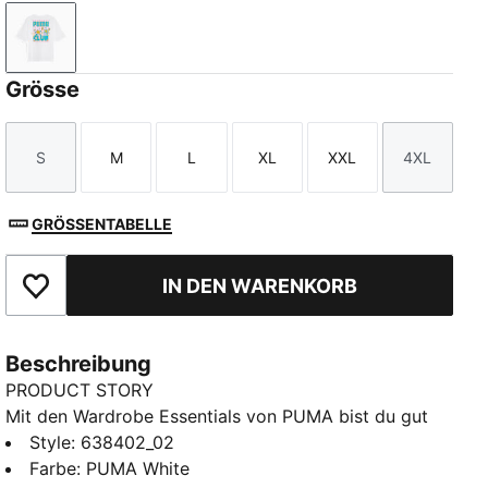
PUMA White
Grösse
S
M
L
XL
XXL
4XL
Größe
Größe
Größe
Größe
Größe
Größe
GRÖSSENTABELLE
IN DEN WARENKORB
Zu Favoriten hinzufügen
Beschreibung
PRODUCT STORY
Mit den Wardrobe Essentials von PUMA bist du gut
für den Tag ausgestattet. Das sind deine Favoriten für
Style
:
638402_02
volle Tage. Dieses T-Shirt verbindet Retro-Vibes mit
Farbe
:
PUMA White