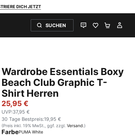
TRIERE DICH JETZT
SUCHEN
LIVE-CHAT
FAVORITEN 0
WARENKO
MEI
Wardrobe Essentials Boxy
Beach Club Graphic T-
Shirt Herren
25,95 €
UVP
:
37,95 €
30 Tage Bestpreis
:
19,95 €
(Preis inkl. 19% MwSt., ggf. zzgl.
Versand.
)
Farbe
PUMA White