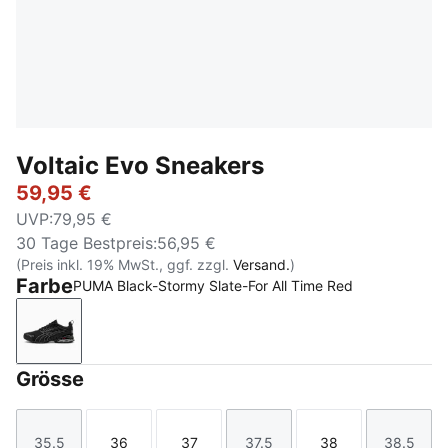
Voltaic Evo Sneakers
59,95 €
UVP
:
79,95 €
30 Tage Bestpreis
:
56,95 €
(Preis inkl. 19% MwSt., ggf. zzgl.
Versand.
)
Farbe
PUMA Black-Stormy Slate-For All Time Red
PUMA Black-Stormy Slate-For All Time Red
Grösse
35.5
36
37
37.5
38
38.5