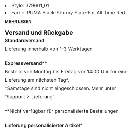
Traktion, ohne dabei Kompromisse beim Style
Style
:
379601_01
einzugehen. Der Voltaic hat eine Zwischensohle mit
Farbe
:
PUMA Black-Stormy Slate-For All Time Red
der 10 Cell Technologie von PUMA für Komfort und
MEHR LESEN
Stabilität. Zeit, nach draußen zu gehen.
Versand und Rückgabe
FEATURES + VORTEILE
Standardversand
SOFTFOAM+: Bequeme Innensohle mit Step-in-
Komfort, die dank der extradicken Ferse für eine
Lieferung innerhalb von 1-3 Werktagen.
weiche Dämpfung sorgt
DETAILS
Expressversand**
Verschluss: Schnürsenkel
Bestelle von Montag bis Freitag vor 14:00 Uhr für eine
Abgerundeter Zehenbereich
Lieferung am nächsten Tag*.
Zehenkappe als Designdetail
*Samstage sind nicht eingeschlossen. Mehr unter
Overlay-Detail an der Kappe
"Support > Lieferung".
PUMA Branding-Details
**Nicht verfügbar für personalisierte Bestellungen.
Lieferung personalisierter Artikel*