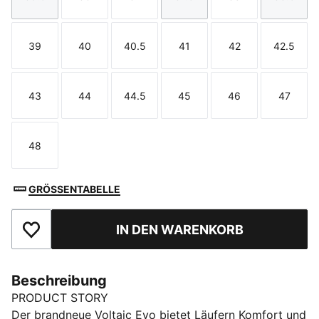
Größe
Größe
Größe
Größe
Größe
Größe
39
40
40.5
41
42
42.5
Größe
Größe
Größe
Größe
Größe
Größe
43
44
44.5
45
46
47
Größe
Größe
Größe
Größe
Größe
Größe
48
Größe
GRÖSSENTABELLE
IN DEN WARENKORB
Zu Favoriten hinzufügen
Beschreibung
PRODUCT STORY
Der brandneue Voltaic Evo bietet Läufern Komfort und