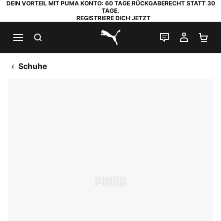
DEIN VORTEIL MIT PUMA KONTO: 60 TAGE RÜCKGABERECHT STATT 30
TAGE.
REGISTRIERE DICH JETZT
SUCHEN
LIVE-CHAT
MEIN K
WA
PUMA.com
Schuhe