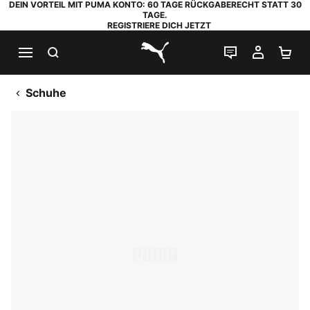
DEIN VORTEIL MIT PUMA KONTO: 60 TAGE RÜCKGABERECHT STATT 30
TAGE.
REGISTRIERE DICH JETZT
SUCHEN
LIVE-CHAT
MEIN K
WA
PUMA.com
Schuhe