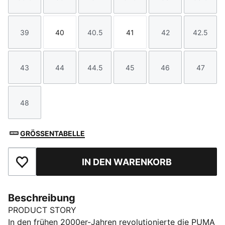
Größe
Größe
Größe
Größe
Größe
Größe
39
40
40.5
41
42
42.5
Größe
Größe
Größe
Größe
Größe
Größe
43
44
44.5
45
46
47
Größe
Größe
Größe
Größe
Größe
Größe
48
Größe
GRÖSSENTABELLE
IN DEN WARENKORB
Zu Favoriten hinzufügen
Beschreibung
PRODUCT STORY
In den frühen 2000er-Jahren revolutionierte die PUMA