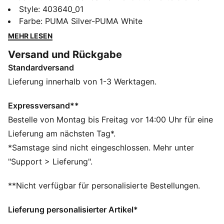
V Series den Fußballplatz. Jetzt sind sie zurück – nicht
Style
:
403640_01
für das Spiel, sondern für den Style. Die V-S2
Farbe
:
PUMA Silver-PUMA White
Sneakers sind eine radikale Neuinterpretation der
MEHR LESEN
legendären Fußballschuh-Kollektion. Sie vereinen den
Versand und Rückgabe
Spirit der 2000er-Fußball-Ära mit modernem
Standardversand
Streetwear-Flair.
FEATURES + VORTEILE
Lieferung innerhalb von 1-3 Werktagen.
Vegan-zertifiziertes Produkt.
Das Obermaterial der Schuhe besteht zu mindestens
Expressversand**
20 % aus recycelten Materialien und der untere Teil
Bestelle von Montag bis Freitag vor 14:00 Uhr für eine
aus mindestens 10 % recycelten Materialien.
Lieferung am nächsten Tag*.
DETAILS
*Samstage sind nicht eingeschlossen. Mehr unter
Regular Fit
"Support > Lieferung".
Abgerundeter Zehenbereich
Verschluss: Schnürsenkel
**Nicht verfügbar für personalisierte Bestellungen.
3D-Print-Details
Lieferung personalisierter Artikel*