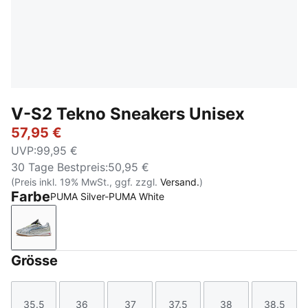
V-S2 Tekno Sneakers Unisex
57,95 €
UVP
:
99,95 €
30 Tage Bestpreis
:
50,95 €
(Preis inkl. 19% MwSt., ggf. zzgl.
Versand.
)
Farbe
PUMA Silver-PUMA White
PUMA Silver-PUMA White
Grösse
35.5
36
37
37.5
38
38.5