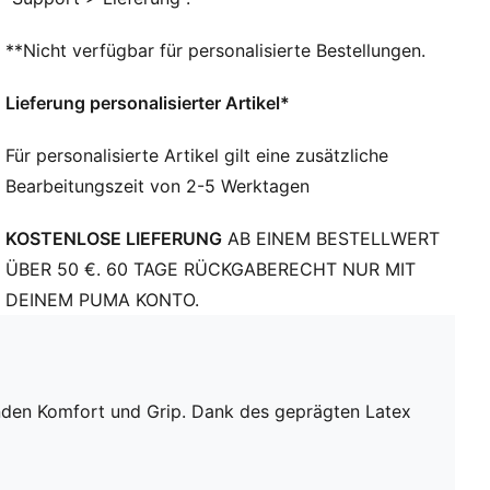
Daumenwickel: Verlängerte Latex-Handfläche für
maximalen Fangbereich und Komfort
**Nicht verfügbar für personalisierte Bestellungen.
Durchgehender Latexriemen für einen sicheren
Verschluss
Lieferung personalisierter Artikel*
Für personalisierte Artikel gilt eine zusätzliche
Bearbeitungszeit von 2-5 Werktagen
KOSTENLOSE LIEFERUNG
AB EINEM BESTELLWERT
ÜBER 50 €. 60 TAGE RÜCKGABERECHT NUR MIT
DEINEM PUMA KONTO.
nden Komfort und Grip. Dank des geprägten Latex