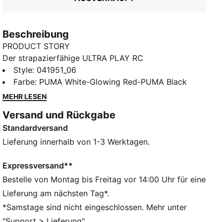
Beschreibung
PRODUCT STORY
Der strapazierfähige ULTRA PLAY RC
Torwarthandschuh bietet als robuster
Style
:
041951_06
Trainingshandschuh hervorragenden Komfort und
Farbe
:
PUMA White-Glowing Red-PUMA Black
Grip. Dank des geprägten Latex auf dem Handrücken
MEHR LESEN
kannst du mühelos Bälle abwehren.
Versand und Rückgabe
DETAILS
Standardversand
3 mm Multigrip Latex-Handfläche: guter Grip und
Strapazierfähigkeit
Lieferung innerhalb von 1-3 Werktagen.
RC: Regular Cut für einen Relaxed Fit und perfekte
Ballkontrolle
Expressversand**
PU-Körper: leichtes Material für erhöhten
Bestelle von Montag bis Freitag vor 14:00 Uhr für eine
Tragekomfort
Lieferung am nächsten Tag*.
Geprägter Latex-Handrücken für Flexibilität und
*Samstage sind nicht eingeschlossen. Mehr unter
verbesserte Schlagkraft
"Support > Lieferung".