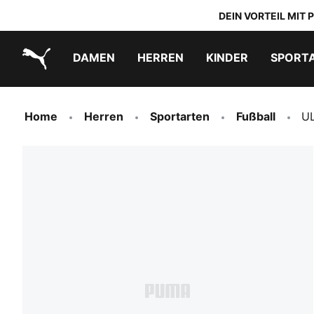
DEIN VORTEIL MIT
DAMEN
HERREN
KINDER
SPORT
PUMA.com
PUMA x TRANSFORMERS
PUMA x DORA THE EXPLORER
Schuhe zum Reinschlüpfen
Home
Herren
Sportarten
Fußball
U