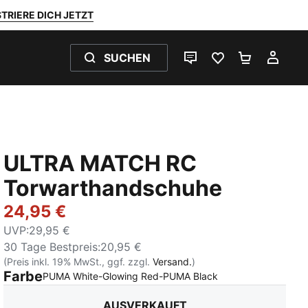
TRIERE DICH JETZT
SUCHEN
LIVE-CHAT
FAVORITEN 0
WARENKO
MEI
ULTRA MATCH RC
Torwarthandschuhe
24,95 €
UVP
:
29,95 €
30 Tage Bestpreis
:
20,95 €
(Preis inkl. 19% MwSt., ggf. zzgl.
Versand.
)
Farbe
:
Ausverkauft
PUMA White-Glowing Red-PUMA Black
AUSVERKAUFT