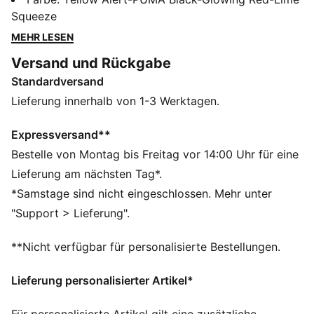
präzises, reaktionsschnelles Tragegefühl – als wäre er
Squeeze
eine perfekt abgestimmte Maschine an deinen Füßen.
MEHR LESEN
Die brandneue SPEEDSYSTEM CARBON Laufsohle
Versand und Rückgabe
besteht aus Karbonfasern und ist damit 32 %
Standardversand
federnder als die Version ohne Karbon. Das
präzisionsgefertigte FastTrax Stollendesign von PUMA
Lieferung innerhalb von 1-3 Werktagen.
bringt dich schneller vom Anstoß zum Netz, als du
sagen kannst: Licht aus. Wenn es beim Spiel um
Expressversand**
Sekunden geht, kannst du auf den ULTRA zählen.
Bestelle von Montag bis Freitag vor 14:00 Uhr für eine
FEATURES + VORTEILE
Lieferung am nächsten Tag*.
Das Obermaterial der Schuhe besteht zu mindestens
*Samstage sind nicht eingeschlossen. Mehr unter
30 % aus recycelten Materialien.
"Support > Lieferung".
BESCHLEUNIGUNG: Die SPEEDSYSTEM CARBON
Laufsohle von PUMA kombiniert federndes
**Nicht verfügbar für personalisierte Bestellungen.
Karbonfaser-Material mit einer innovativen
Stollenanordnung und -ausrichtung für maximale
Lieferung personalisierter Artikel*
Beschleunigung
TRAKTION: Das FastTrax Stollendesign bietet basiert