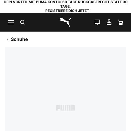
DEIN VORTEIL MIT PUMA KONTO: 60 TAGE RÜCKGABERECHT STATT 30
TAGE.
REGISTRIERE DICH JETZT
SUCHEN
LIVE-CHAT
MEIN K
WA
PUMA.com
Schuhe