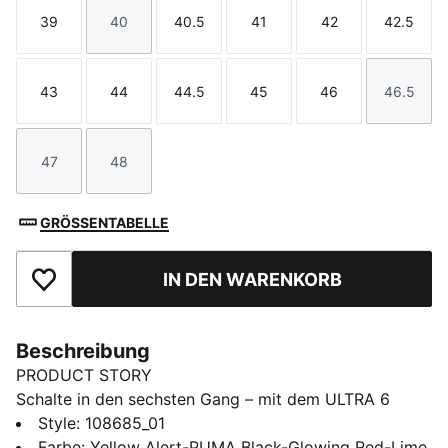
39
40
40.5
41
42
42.5
Größe
Größe
Größe
Größe
Größe
Größe
43
44
44.5
45
46
46.5
Größe
Größe
Größe
Größe
Größe
Größe
47
48
Größe
Größe
GRÖSSENTABELLE
IN DEN WARENKORB
Zu Favoriten hinzufügen
Beschreibung
PRODUCT STORY
Schalte in den sechsten Gang – mit dem ULTRA 6
CARBON. Mit einem überarbeiteten Obermaterial aus
Style
:
108685_01
Funktions-Mesh bietet dieser Fußballschuh ein
Farbe
:
Yellow Alert-PUMA Black-Glowing Red-Lime