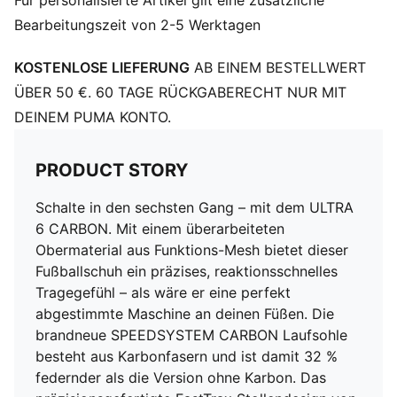
Für personalisierte Artikel gilt eine zusätzliche
auf Erkenntnissen aus akademischer Forschung und
Bearbeitungszeit von 2-5 Werktagen
Traktionsstudien mehr Traktion beim Beschleunigen,
Richtungswechseln und Stoppen
KOSTENLOSE LIEFERUNG
AB EINEM BESTELLWERT
STABILITÄT: Der PWRTAPE SQD Stützrahmen
stabilisiert den Fuß im Schuh, ohne die Agilität und
ÜBER 50 €. 60 TAGE RÜCKGABERECHT NUR MIT
Bewegungsfreiheit einzuschränken
DEINEM PUMA KONTO.
DETAILS
Normale bis schmale Passform
PRODUCT STORY
Verschluss: Schnürsenkel
Absatzart: Flach
Schalte in den sechsten Gang – mit dem ULTRA
Zehentyp: Abgerundet
6 CARBON. Mit einem überarbeiteten
Ultraleichte herausnehmbare Innensohle
Obermaterial aus Funktions-Mesh bietet dieser
OrthoLite® Fersendämpfung für einen sicheren Halt
Fußballschuh ein präzises, reaktionsschnelles
GripControl Pro Beschichtung für präzise Ballkontrolle
Tragegefühl – als wäre er eine perfekt
FG: Geeignet für Spiele auf festen Naturplätzen
abgestimmte Maschine an deinen Füßen. Die
brandneue SPEEDSYSTEM CARBON Laufsohle
besteht aus Karbonfasern und ist damit 32 %
federnder als die Version ohne Karbon. Das