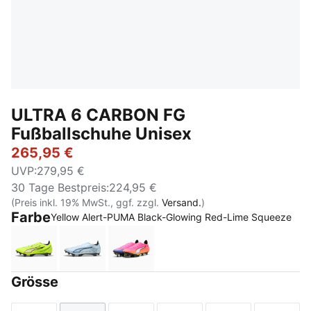
ULTRA 6 CARBON FG
Fußballschuhe Unisex
265,95 €
UVP
:
279,95 €
30 Tage Bestpreis
:
224,95 €
(Preis inkl. 19% MwSt., ggf. zzgl.
Versand.
)
Farbe
Yellow Alert-PUMA Black-Glowing Red-Lime Squeeze
Yellow Alert-PUMA Black-Glowing Red-Lime Squeez
Icy Blue-PUMA White-Blue Jewel
Poison Pink-PUMA White-Sun Str
Grösse